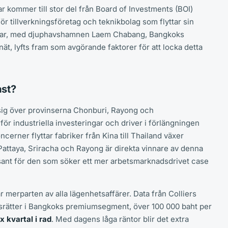
 kommer till stor del från Board of Investments (BOI)
ör tillverkningsföretag och teknikbolag som flyttar sin
rdelar, med djuphavshamnen Laem Chabang, Bangkoks
nät, lyfts fram som avgörande faktorer för att locka detta
ast?
sig över provinserna Chonburi, Rayong och
r industriella investeringar och driver i förlängningen
cerner flyttar fabriker från Kina till Thailand växer
Pattaya, Sriracha och Rayong är direkta vinnare av denna
ssant för den som söker ett mer arbetsmarknadsdrivet case
merparten av alla lägenhetsaffärer. Data från Colliers
dsrätter i Bangkoks premiumsegment, över 100 000 baht per
x kvartal i rad
. Med dagens låga räntor blir det extra