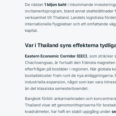
De nästan
1 biljon baht
i inkommande investeringar
incitamentsprogram, bland annat skattelättnader f
verksamhet till Thailand. Landets logistiska fö
internationella flygplatser och ett omfattande väg
kapital.
Var i Thailand syns effekterna tydlig
Eastern Economic Corridor (EEC)
, som sträcker 
Chachoengsao, är fortsatt den främsta magneten fö
efterfrågan på bostäder i regionen. När globala kon
bostadskluster fram runt de nya anläggningarna. 
industriella expansion, något som kan vara intre
än det klassiska semesterboendet.
Bangkok förblir ankarmarknaden och koncentrerar 
Thailand visar att genomsnittspriserna för bosta
kvadratmeter, har haft en stabil uppgång under
se