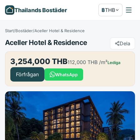
Thailands Bostäder
฿
THB
Start
/
Bostäder
/
Aceller Hotel & Residence
Aceller Hotel & Residence
Dela
3,254,000 THB
112,000 THB
/m²
Lediga
Förfrågan
WhatsApp