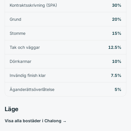
Kontraktsskrivning (SPA)
30%
Grund
20%
Stomme
15%
Tak och väggar
12.5%
Dörrkarmar
10%
Invändig finish klar
7.5%
Äganderättsöverlåtelse
5%
Läge
Visa alla bostäder i Chalong
→