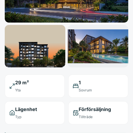
29 m²
1
Yta
Sovrum
Lägenhet
Förförsäljning
Typ
Tillträde