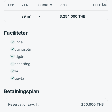
TYP
YTA
SOVRUM
PRIS
TILLGÄNGL
29 m²
-
3,254,000 THB
Faciliteter
Lounge
Joggingspår
Trädgård
Simbassäng
Gym
Yogayta
Betalningsplan
Reservationsavgift
150,000 THB