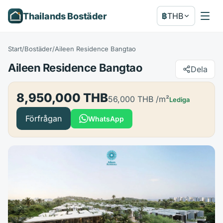
Thailands Bostäder
฿
THB
Start
/
Bostäder
/
Aileen Residence Bangtao
Aileen Residence Bangtao
Dela
8,950,000 THB
56,000 THB
/m²
Lediga
Förfrågan
WhatsApp