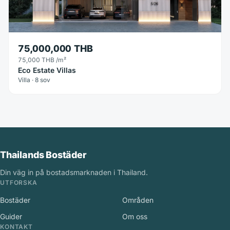
75,000,000 THB
75,000 THB
/m²
Eco Estate Villas
Villa · 8 sov
Thailands Bostäder
Din väg in på bostadsmarknaden i Thailand.
UTFORSKA
Bostäder
Områden
Guider
Om oss
KONTAKT