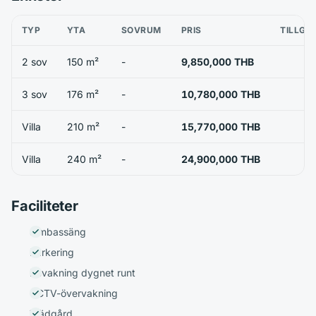
TYP
YTA
SOVRUM
PRIS
TILLGÄ
2 sov
150 m²
-
9,850,000 THB
3 sov
176 m²
-
10,780,000 THB
Villa
210 m²
-
15,770,000 THB
Villa
240 m²
-
24,900,000 THB
Faciliteter
Simbassäng
Parkering
Bevakning dygnet runt
CCTV-övervakning
Trädgård