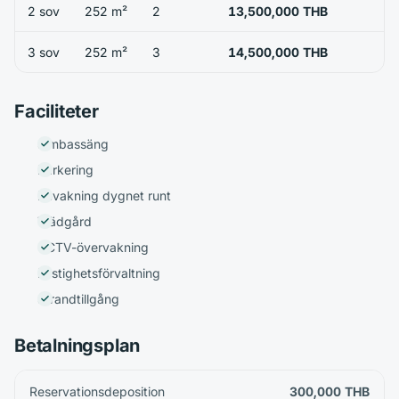
2 sov
252 m²
2
13,500,000 THB
3 sov
252 m²
3
14,500,000 THB
Faciliteter
Simbassäng
Parkering
Bevakning dygnet runt
Trädgård
CCTV-övervakning
Fastighetsförvaltning
Strandtillgång
Betalningsplan
Reservationsdeposition
300,000 THB