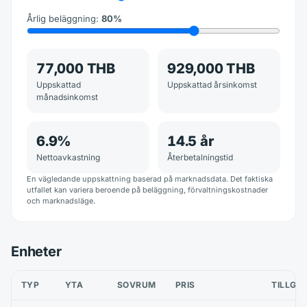
Årlig beläggning
:
80
%
77,000 THB
929,000 THB
Uppskattad
Uppskattad årsinkomst
månadsinkomst
6.9
%
14.5
år
Nettoavkastning
Återbetalningstid
En vägledande uppskattning baserad på marknadsdata. Det faktiska
utfallet kan variera beroende på beläggning, förvaltningskostnader
och marknadsläge.
Enheter
TYP
YTA
SOVRUM
PRIS
TILLGÄ