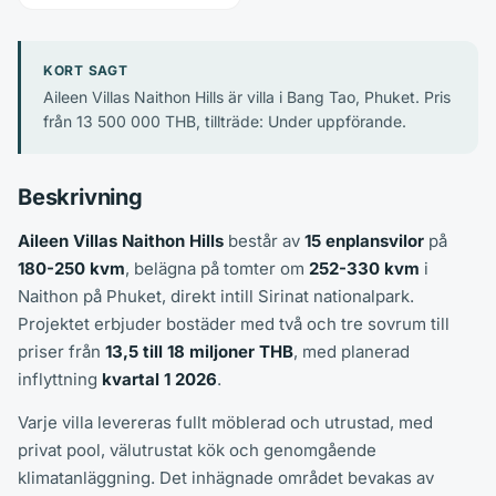
KORT SAGT
Aileen Villas Naithon Hills är villa i Bang Tao, Phuket. Pris
från 13 500 000 THB, tillträde: Under uppförande.
Beskrivning
Aileen Villas Naithon Hills
består av
15 enplansvilor
på
180-250 kvm
, belägna på tomter om
252-330 kvm
i
Naithon på Phuket, direkt intill Sirinat nationalpark.
Projektet erbjuder bostäder med två och tre sovrum till
priser från
13,5 till 18 miljoner THB
, med planerad
inflyttning
kvartal 1 2026
.
Varje villa levereras fullt möblerad och utrustad, med
privat pool, välutrustat kök och genomgående
klimatanläggning. Det inhägnade området bevakas av