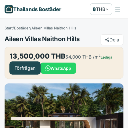
Thailands Bostäder
฿
THB
Start
/
Bostäder
/
Aileen Villas Naithon Hills
Aileen Villas Naithon Hills
Dela
13,500,000 THB
54,000 THB
/m²
Lediga
Förfrågan
WhatsApp