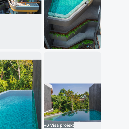
+
6
Visa projekt