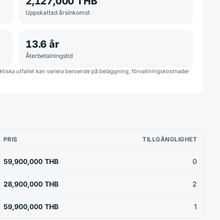
2,127,000 THB
Uppskattad årsinkomst
13.6
år
Återbetalningstid
iska utfallet kan variera beroende på beläggning, förvaltningskostnader
PRIS
TILLGÄNGLIGHET
59,900,000 THB
0
28,900,000 THB
2
59,900,000 THB
1