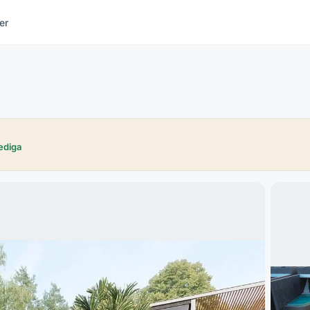
er
ediga