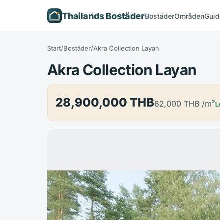
Thailands Bostäder
Bostäder
Områden
Guid
Start
/
Bostäder
/
Akra Collection Layan
Akra Collection Layan
28,900,000 THB
62,000 THB
/m²
L