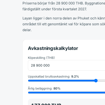
Priserna börjar från 28 900 000 THB. Byggnation
färdigställt under första kvartalet 2027.
Layan ligger i den norra delen av Phuket och känn
området till ett genomtänkt val för köpare som s
delar.
Avkastningskalkylator
Köpeskilling
(
THB
)
Uppskattad bruttoavkastning
:
9.2
%
Årlig beläggning
:
80
%