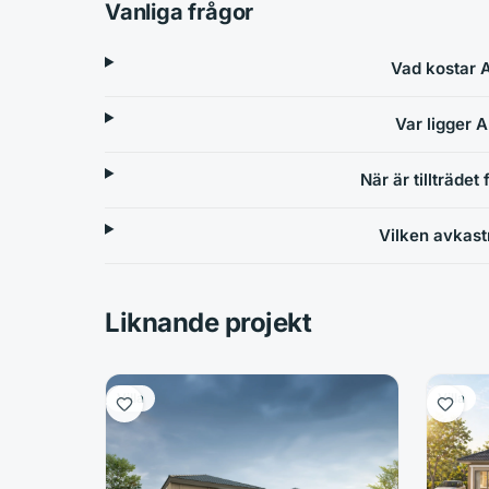
Vanliga frågor
Vad kostar 
Var ligger 
När är tillträde
Vilken avkast
Liknande projekt
Villa
Villa