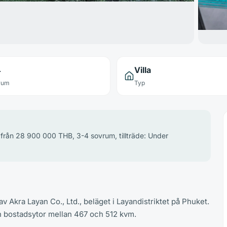
4
Villa
rum
Typ
is från 28 900 000 THB, 3-4 sovrum, tillträde: Under
 av Akra Layan Co., Ltd., beläget i Layandistriktet på Phuket.
ch bostadsytor mellan 467 och 512 kvm.