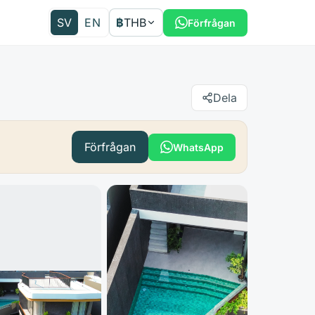
SV
EN
฿
THB
Förfrågan
Dela
Förfrågan
WhatsApp