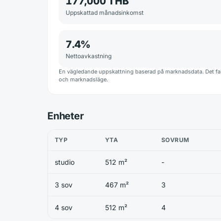
177,000 THB
Uppskattad månadsinkomst
7.4
%
Nettoavkastning
En vägledande uppskattning baserad på marknadsdata. Det fakt
och marknadsläge.
Enheter
TYP
YTA
SOVRUM
studio
512 m²
-
3 sov
467 m²
3
4 sov
512 m²
4