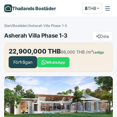
Thailands Bostäder
฿
THB
Start
/
Bostäder
/
Asherah Villa Phase 1-3
Asherah Villa Phase 1-3
Dela
22,900,000 THB
86,000 THB
/m²
Lediga
Förfrågan
WhatsApp