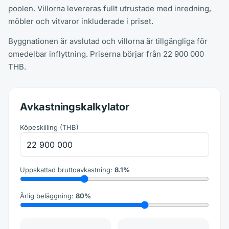
poolen. Villorna levereras fullt utrustade med inredning,
möbler och vitvaror inkluderade i priset.
Byggnationen är avslutad och villorna är tillgängliga för
omedelbar inflyttning. Priserna börjar från 22 900 000
THB.
Avkastningskalkylator
Köpeskilling
(
THB
)
Uppskattad bruttoavkastning
:
8.1
%
Årlig beläggning
:
80
%