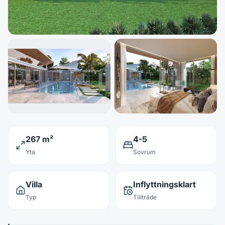
267 m²
4-5
Yta
Sovrum
Villa
Inflyttningsklart
Typ
Tillträde