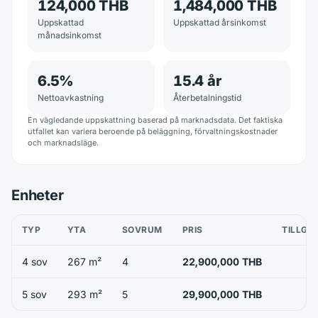
124,000 THB
1,484,000 THB
Uppskattad
Uppskattad årsinkomst
månadsinkomst
6.5
%
15.4
år
Nettoavkastning
Återbetalningstid
En vägledande uppskattning baserad på marknadsdata. Det faktiska
utfallet kan variera beroende på beläggning, förvaltningskostnader
och marknadsläge.
Enheter
TYP
YTA
SOVRUM
PRIS
TILLGÄ
4 sov
267 m²
4
22,900,000 THB
5 sov
293 m²
5
29,900,000 THB