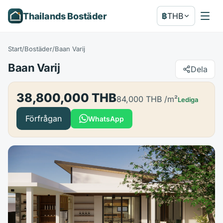
Thailands Bostäder
฿
THB
Start
/
Bostäder
/
Baan Varij
Baan Varij
Dela
38,800,000 THB
84,000 THB
/m²
Lediga
Förfrågan
WhatsApp