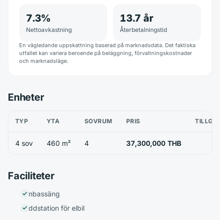
7.3
%
13.7
år
Nettoavkastning
Återbetalningstid
En vägledande uppskattning baserad på marknadsdata. Det faktiska
utfallet kan variera beroende på beläggning, förvaltningskostnader
och marknadsläge.
Enheter
TYP
YTA
SOVRUM
PRIS
TILLGÄ
4 sov
460 m²
4
37,300,000 THB
Faciliteter
Simbassäng
Laddstation för elbil