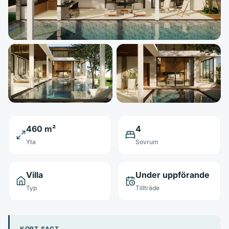
460 m²
4
Yta
Sovrum
Villa
Under uppförande
Typ
Tillträde
KORT SAGT