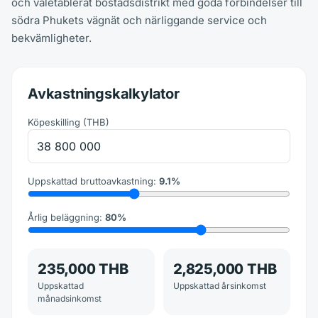
och väletablerat bostadsdistrikt med goda förbindelser till
södra Phukets vägnät och närliggande service och
bekvämligheter.
Avkastningskalkylator
Köpeskilling
(
THB
)
Uppskattad bruttoavkastning
:
9.1
%
Årlig beläggning
:
80
%
235,000 THB
2,825,000 THB
Uppskattad
Uppskattad årsinkomst
månadsinkomst