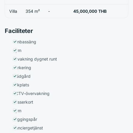
Villa
354 m²
-
45,000,000 THB
Faciliteter
Simbassäng
Gym
Bevakning dygnet runt
Parkering
Trädgård
Lekplats
CCTV-övervakning
Passerkort
Gym
Joggingspår
Conciergetjänst