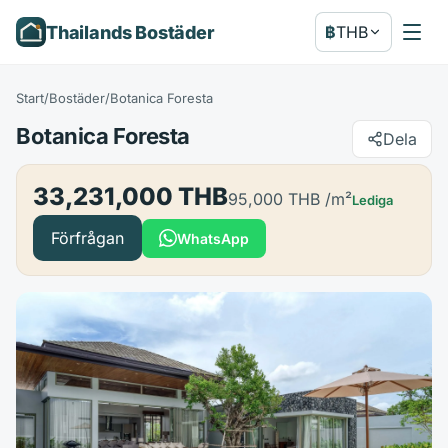
Thailands Bostäder
฿
THB
Start
/
Bostäder
/
Botanica Foresta
Botanica Foresta
Dela
33,231,000 THB
95,000 THB
/m²
Lediga
Förfrågan
WhatsApp