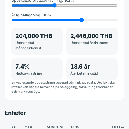
Uppskattad bruttoavkastning
:
9.2
%
Årlig beläggning
:
80
%
204,000 THB
2,446,000 THB
Uppskattad
Uppskattad årsinkomst
månadsinkomst
7.4
%
13.6
år
Nettoavkastning
Återbetalningstid
En vägledande uppskattning baserad på marknadsdata. Det faktiska
utfallet kan variera beroende på beläggning, förvaltningskostnader
och marknadsläge.
Enheter
TYP
YTA
SOVRUM
PRIS
TILLGÄN