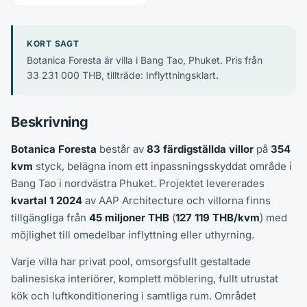
KORT SAGT
Botanica Foresta är villa i Bang Tao, Phuket. Pris från
33 231 000 THB, tillträde: Inflyttningsklart.
Beskrivning
Botanica Foresta
består av
83 färdigställda villor
på
354
kvm
styck, belägna inom ett inpassningsskyddat område i
Bang Tao i nordvästra Phuket. Projektet levererades
kvartal 1 2024
av AAP Architecture och villorna finns
tillgängliga från
45 miljoner THB
(
127 119 THB/kvm
) med
möjlighet till omedelbar inflyttning eller uthyrning.
Varje villa har privat pool, omsorgsfullt gestaltade
balinesiska interiörer, komplett möblering, fullt utrustat
kök och luftkonditionering i samtliga rum. Området