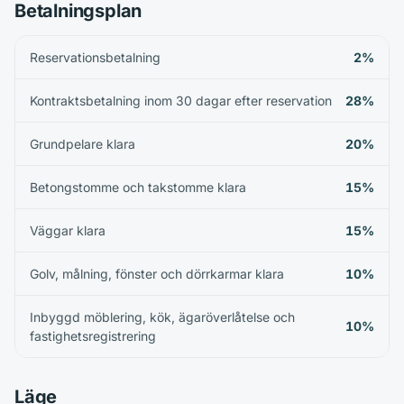
Betalningsplan
Reservationsbetalning
2%
Kontraktsbetalning inom 30 dagar efter reservation
28%
Grundpelare klara
20%
Betongstomme och takstomme klara
15%
Väggar klara
15%
Golv, målning, fönster och dörrkarmar klara
10%
Inbyggd möblering, kök, ägaröverlåtelse och
10%
fastighetsregistrering
Läge