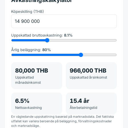
Köpeskilling
(
THB
)
Uppskattad bruttoavkastning
:
8.1
%
Årlig beläggning
:
80
%
80,000 THB
966,000 THB
Uppskattad
Uppskattad årsinkomst
månadsinkomst
6.5
%
15.4
år
Nettoavkastning
Återbetalningstid
En vägledande uppskattning baserad på marknadsdata. Det faktiska
utfallet kan variera beroende på beläggning, förvaltningskostnader
och marknadsläge.