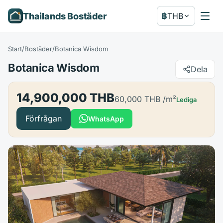
Thailands Bostäder
฿
THB
Start
/
Bostäder
/
Botanica Wisdom
Botanica Wisdom
Dela
14,900,000 THB
60,000 THB
/m²
Lediga
Förfrågan
WhatsApp