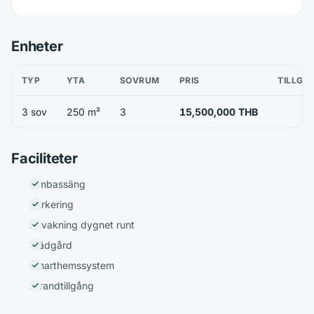
Enheter
TYP
YTA
SOVRUM
PRIS
TILLGÄ
3 sov
250 m²
3
15,500,000 THB
Faciliteter
Simbassäng
Parkering
Bevakning dygnet runt
Trädgård
Smarthemssystem
Strandtillgång