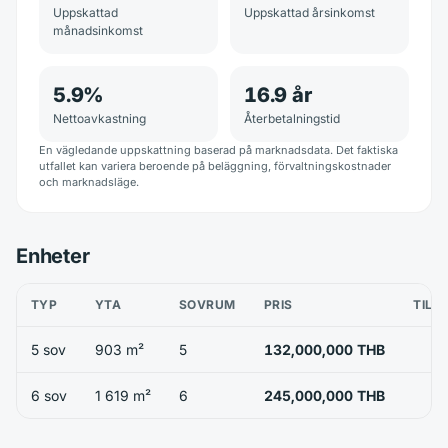
Uppskattad
Uppskattad årsinkomst
månadsinkomst
5.9
%
16.9
år
Nettoavkastning
Återbetalningstid
En vägledande uppskattning baserad på marknadsdata. Det faktiska
utfallet kan variera beroende på beläggning, förvaltningskostnader
och marknadsläge.
Enheter
TYP
YTA
SOVRUM
PRIS
TILL
5 sov
903 m²
5
132,000,000 THB
6 sov
1 619 m²
6
245,000,000 THB