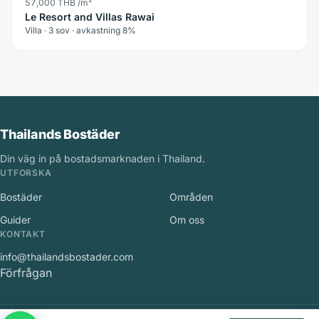
57,000 THB
/m²
Le Resort and Villas Rawai
Villa · 3 sov · avkastning 8%
Thailands Bostäder
Din väg in på bostadsmarknaden i Thailand.
UTFORSKA
Bostäder
Områden
Guider
Om oss
KONTAKT
info@thailandsbostader.com
Förfrågan