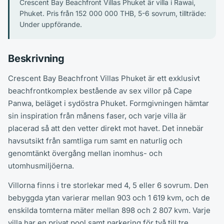
Crescent Bay Beachfront Villas Phuket är villa i Rawai,
Phuket. Pris från 152 000 000 THB, 5-6 sovrum, tillträde:
Under uppförande.
Beskrivning
Crescent Bay Beachfront Villas Phuket är ett exklusivt
beachfrontkomplex bestående av sex villor på Cape
Panwa, beläget i sydöstra Phuket. Formgivningen hämtar
sin inspiration från månens faser, och varje villa är
placerad så att den vetter direkt mot havet. Det innebär
havsutsikt från samtliga rum samt en naturlig och
genomtänkt övergång mellan inomhus- och
utomhusmiljöerna.
Villorna finns i tre storlekar med 4, 5 eller 6 sovrum. Den
bebyggda ytan varierar mellan 903 och 1 619 kvm, och de
enskilda tomterna mäter mellan 898 och 2 807 kvm. Varje
villa har en privat pool samt parkering för två till tre