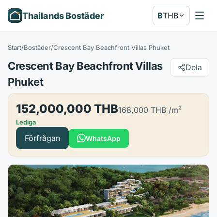
Thailands Bostäder
฿
THB
Start
/
Bostäder
/
Crescent Bay Beachfront Villas Phuket
Crescent Bay Beachfront Villas
Dela
Phuket
152,000,000 THB
168,000 THB
/m²
Lediga
Förfrågan
WhatsApp