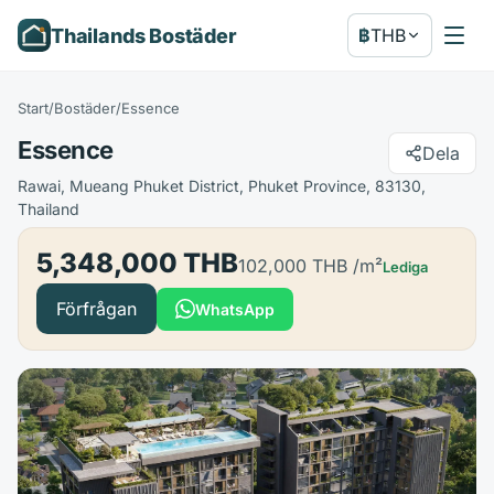
Thailands Bostäder
฿
THB
Start
/
Bostäder
/
Essence
Essence
Dela
Rawai, Mueang Phuket District, Phuket Province, 83130,
Thailand
5,348,000 THB
102,000 THB
/m²
Lediga
Förfrågan
WhatsApp