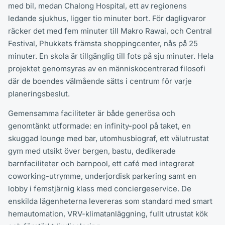
med bil, medan Chalong Hospital, ett av regionens
ledande sjukhus, ligger tio minuter bort. För dagligvaror
räcker det med fem minuter till Makro Rawai, och Central
Festival, Phukkets främsta shoppingcenter, nås på 25
minuter. En skola är tillgänglig till fots på sju minuter. Hela
projektet genomsyras av en människocentrerad filosofi
där de boendes välmående sätts i centrum för varje
planeringsbeslut.
Gemensamma faciliteter är både generösa och
genomtänkt utformade: en infinity-pool på taket, en
skuggad lounge med bar, utomhusbiograf, ett välutrustat
gym med utsikt över bergen, bastu, dedikerade
barnfaciliteter och barnpool, ett café med integrerat
coworking-utrymme, underjordisk parkering samt en
lobby i femstjärnig klass med conciergeservice. De
enskilda lägenheterna levereras som standard med smart
hemautomation, VRV-klimatanläggning, fullt utrustat kök