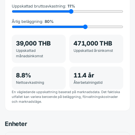
Uppskattad bruttoavkastning
:
11
%
Årlig beläggning
:
80
%
39,000 THB
471,000 THB
Uppskattad
Uppskattad årsinkomst
månadsinkomst
8.8
%
11.4
år
Nettoavkastning
Återbetalningstid
En vägledande uppskattning baserad på marknadsdata. Det faktiska
utfallet kan variera beroende på beläggning, förvaltningskostnader
och marknadsläge.
Enheter