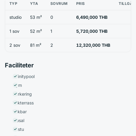
TYP
YTA
SOVRUM
PRIS
TILLGÄN
studio
53 m²
0
6,490,000 THB
1 sov
52 m²
1
5,720,000 THB
2 sov
81 m²
2
12,320,000 THB
Faciliteter
Infinitypool
Gym
Parkering
Takterrass
Takbar
Biosal
Bastu