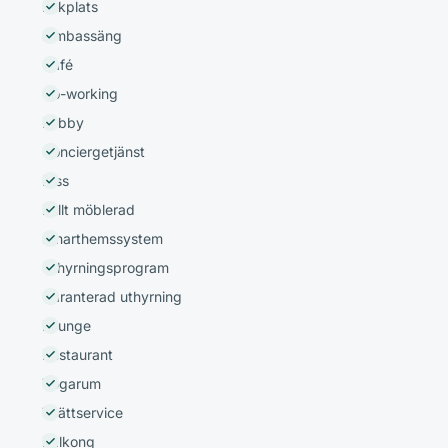
Lekplats
Simbassäng
Café
Co-working
Lobby
Conciergetjänst
Hiss
Fullt möblerad
Smarthemssystem
Uthyrningsprogram
Garanterad uthyrning
Lounge
Restaurant
Yogarum
Tvättservice
Balkong