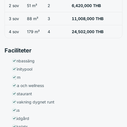
2 sov
51 m²
2
6,420,000 THB
3 sov
88 m²
3
11,008,000 THB
4 sov
179 m²
4
24,502,000 THB
Faciliteter
Simbassäng
Infinitypool
Gym
Spa och wellness
Restaurant
Bevakning dygnet runt
Hiss
Trädgård
Lekplats