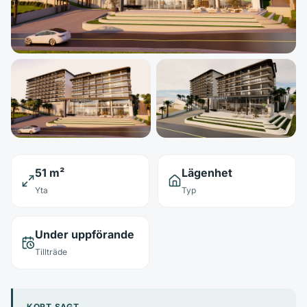
51 m²
Lägenhet
Yta
Typ
Under uppförande
Tillträde
KORT SAGT