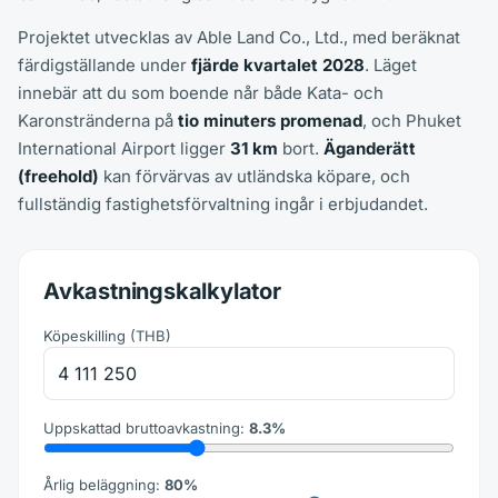
Projektet utvecklas av Able Land Co., Ltd., med beräknat
färdigställande under
fjärde kvartalet 2028
. Läget
innebär att du som boende når både Kata- och
Karonstränderna på
tio minuters promenad
, och Phuket
International Airport ligger
31 km
bort.
Äganderätt
(freehold)
kan förvärvas av utländska köpare, och
fullständig fastighetsförvaltning ingår i erbjudandet.
Avkastningskalkylator
Köpeskilling
(
THB
)
Uppskattad bruttoavkastning
:
8.3
%
Årlig beläggning
:
80
%