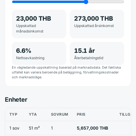
23,000 THB
273,000 THB
Uppskattad
Uppskattad årsinkomst
månadsinkomst
6.6
%
15.1
år
Nettoavkastning
Återbetalningstid
En vägledande uppskattning baserad på marknadsdata. Det faktiska
utfallet kan variera beroende på beläggning, förvaltningskostnader
och marknadsläge.
Enheter
TYP
YTA
SOVRUM
PRIS
TILLGÄ
1 sov
51 m²
1
5,657,000 THB