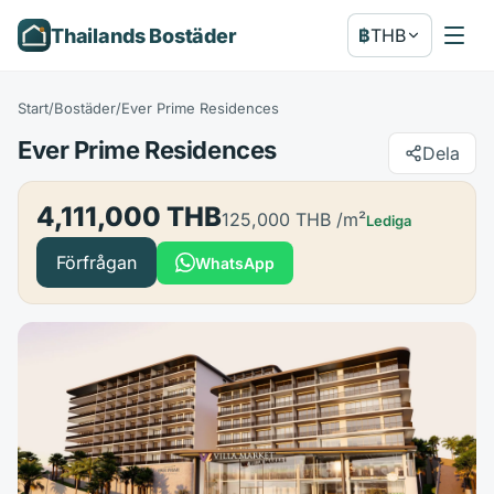
Thailands Bostäder
฿
THB
Start
/
Bostäder
/
Ever Prime Residences
Ever Prime Residences
Dela
4,111,000 THB
125,000 THB
/m²
Lediga
Förfrågan
WhatsApp