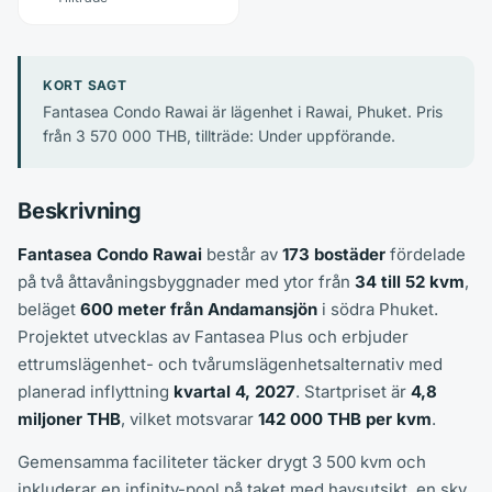
KORT SAGT
Fantasea Condo Rawai är lägenhet i Rawai, Phuket. Pris
från 3 570 000 THB, tillträde: Under uppförande.
Beskrivning
Fantasea Condo Rawai
består av
173 bostäder
fördelade
på två åttavåningsbyggnader med ytor från
34 till 52 kvm
,
beläget
600 meter från Andamansjön
i södra Phuket.
Projektet utvecklas av Fantasea Plus och erbjuder
ettrumslägenhet- och tvårumslägenhetsalternativ med
planerad inflyttning
kvartal 4, 2027
. Startpriset är
4,8
miljoner THB
, vilket motsvarar
142 000 THB per kvm
.
Gemensamma faciliteter täcker drygt 3 500 kvm och
inkluderar en infinity-pool på taket med havsutsikt, en sky