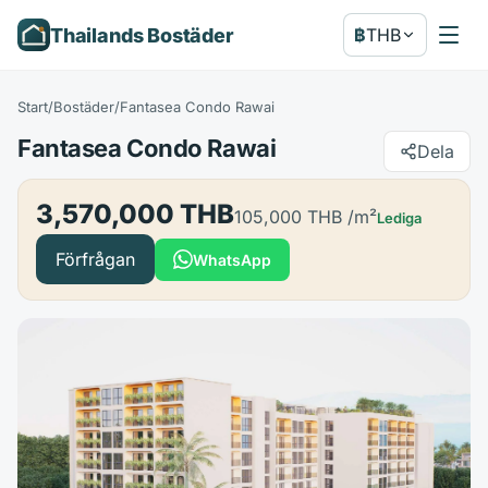
Thailands Bostäder
฿
THB
Start
/
Bostäder
/
Fantasea Condo Rawai
Fantasea Condo Rawai
Dela
3,570,000 THB
105,000 THB
/m²
Lediga
Förfrågan
WhatsApp