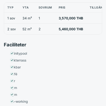
TYP
YTA
SOVRUM
PRIS
TILLGÄNG
1 sov
34 m²
1
3,570,000 THB
2 sov
52 m²
2
5,460,000 THB
Faciliteter
Infinitypool
Takterrass
Takbar
Café
Bar
Gym
Gym
Co-working