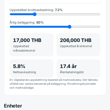
Uppskattad bruttoavkastning
:
7.2
%
Årlig beläggning
:
80
%
17,000 THB
206,000 THB
Uppskattad
Uppskattad årsinkomst
månadsinkomst
5.8
%
17.4
år
Nettoavkastning
Återbetalningstid
En vägledande uppskattning baserad på marknadsdata. Det faktiska
utfallet kan variera beroende på beläggning, förvaltningskostnader
och marknadsläge.
Enheter