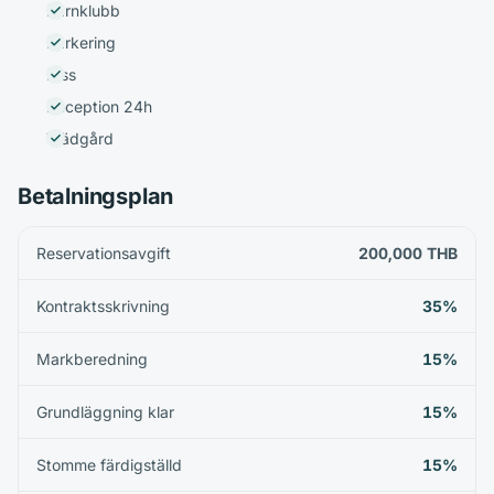
Barnklubb
Parkering
Hiss
Reception 24h
Trädgård
Betalningsplan
Reservationsavgift
200,000 THB
Kontraktsskrivning
35%
Markberedning
15%
Grundläggning klar
15%
Stomme färdigställd
15%