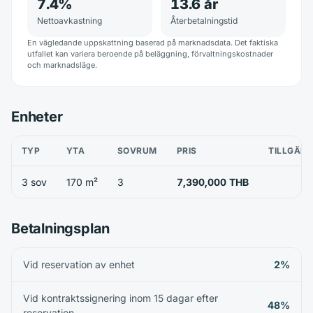
7.4
%
13.6
år
Nettoavkastning
Återbetalningstid
En vägledande uppskattning baserad på marknadsdata. Det faktiska
utfallet kan variera beroende på beläggning, förvaltningskostnader
och marknadsläge.
Enheter
TYP
YTA
SOVRUM
PRIS
TILLGÄNG
3 sov
170 m²
3
7,390,000 THB
Betalningsplan
Vid reservation av enhet
2%
Vid kontraktssignering inom 15 dagar efter
48%
reservation