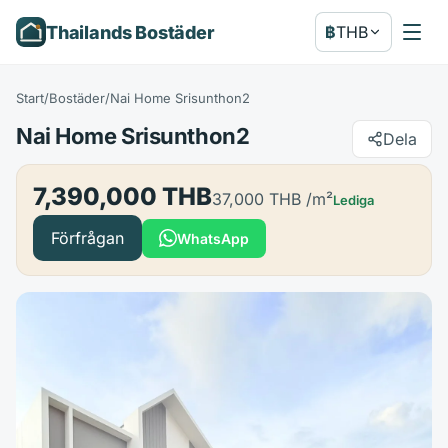
Thailands Bostäder
฿
THB
Start
/
Bostäder
/
Nai Home Srisunthon2
Nai Home Srisunthon2
Dela
7,390,000 THB
37,000 THB
/m²
Lediga
Förfrågan
WhatsApp