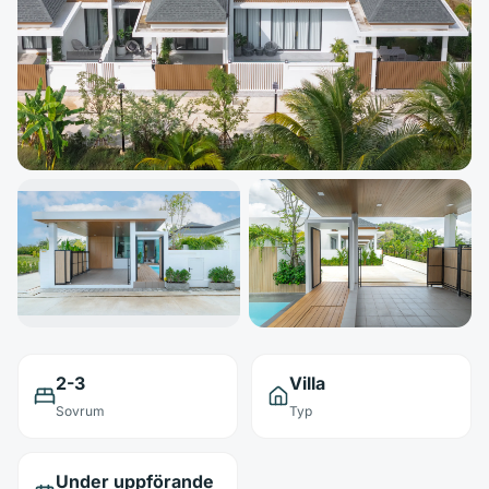
2-3
Villa
Sovrum
Typ
Under uppförande