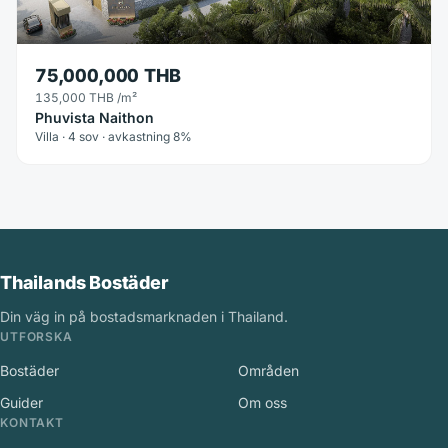
75,000,000 THB
135,000 THB
/m²
Phuvista Naithon
Villa · 4 sov · avkastning 8%
Thailands Bostäder
Din väg in på bostadsmarknaden i Thailand.
UTFORSKA
Bostäder
Områden
Guider
Om oss
KONTAKT