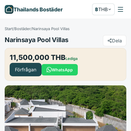
Thailands Bostäder
฿
THB
Start
/
Bostäder
/
Narinsaya Pool Villas
Narinsaya Pool Villas
Dela
11,500,000 THB
Lediga
Förfrågan
WhatsApp