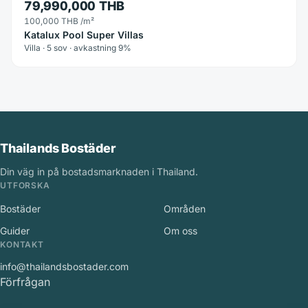
79,990,000 THB
100,000 THB
/m²
Katalux Pool Super Villas
Villa · 5 sov · avkastning 9%
Thailands Bostäder
Din väg in på bostadsmarknaden i Thailand.
UTFORSKA
Bostäder
Områden
Guider
Om oss
KONTAKT
info@thailandsbostader.com
Förfrågan