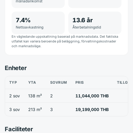
månadsinkomst
7.4
%
13.6
år
Nettoavkastning
Återbetalningstid
En vägledande uppskattning baserad på marknadsdata. Det faktiska
utfallet kan variera beroende på beläggning, förvaltningskostnader
och marknadsläge.
Enheter
TYP
YTA
SOVRUM
PRIS
TILLGÄ
2 sov
138 m²
2
11,044,000 THB
3 sov
213 m²
3
19,199,000 THB
Faciliteter