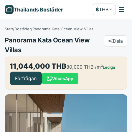
Thailands Bostäder
฿
THB
Start
/
Bostäder
/
Panorama Kata Ocean View Villas
Panorama Kata Ocean View
Dela
Villas
11,044,000 THB
80,000 THB
/m²
Lediga
Förfrågan
WhatsApp