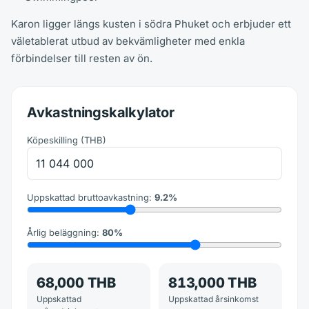
Karon ligger längs kusten i södra Phuket och erbjuder ett
väletablerat utbud av bekvämligheter med enkla
förbindelser till resten av ön.
Avkastningskalkylator
Köpeskilling
(
THB
)
Uppskattad bruttoavkastning
:
9.2
%
Årlig beläggning
:
80
%
68,000 THB
813,000 THB
Uppskattad
Uppskattad årsinkomst