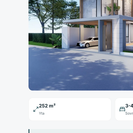
252 m²
3-
Yta
Sov