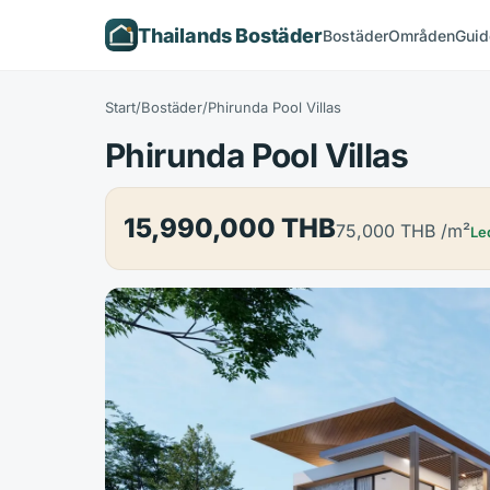
Thailands Bostäder
Bostäder
Områden
Guid
Start
/
Bostäder
/
Phirunda Pool Villas
Phirunda Pool Villas
15,990,000 THB
75,000 THB
/m²
Le