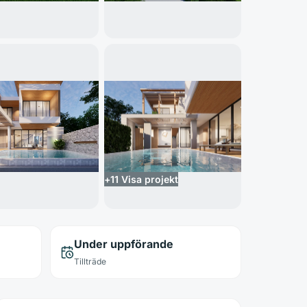
+
11
Visa projekt
Under uppförande
Tillträde