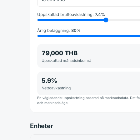
Uppskattad bruttoavkastning
:
7.4
%
Årlig beläggning
:
80
%
79,000 THB
Uppskattad månadsinkomst
5.9
%
Nettoavkastning
En vägledande uppskattning baserad på marknadsdata. Det fakt
och marknadsläge.
Enheter