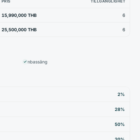
PRIS
TILLGÄNGLIGHET
15,990,000 THB
6
25,500,000 THB
6
Simbassäng
2%
28%
50%
20%