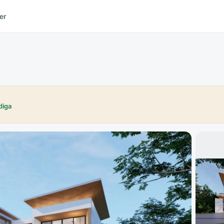
er
diga