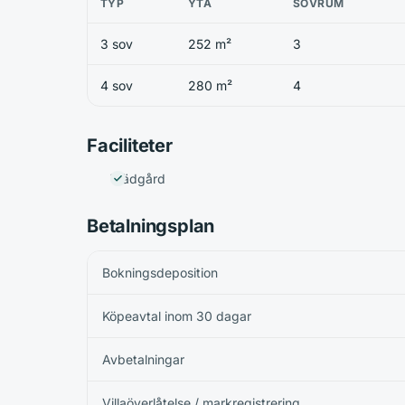
TYP
YTA
SOVRUM
3 sov
252 m²
3
4 sov
280 m²
4
Faciliteter
Trädgård
Betalningsplan
Bokningsdeposition
Köpeavtal inom 30 dagar
Avbetalningar
Villaöverlåtelse / markregistrering