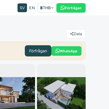
SV
EN
฿
THB
Förfrågan
Dela
Förfrågan
WhatsApp