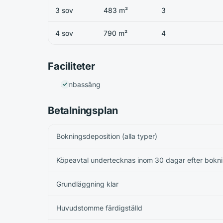
3 sov
483 m²
3
4 sov
790 m²
4
Faciliteter
Simbassäng
Betalningsplan
Bokningsdeposition (alla typer)
Köpeavtal undertecknas inom 30 dagar efter bokn
Grundläggning klar
Huvudstomme färdigställd