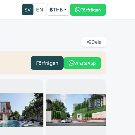
SV
EN
฿
THB
Förfrågan
Dela
Förfrågan
WhatsApp