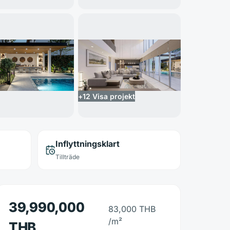
+
12
Visa projekt
Inflyttningsklart
Tillträde
39,990,000
83,000 THB
/m²
THB