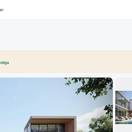
er
ediga