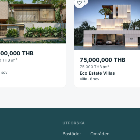
Villa
500,000 THB
75,000,000 THB
0 THB
/m²
75,000 THB
/m²
3 sov
Eco Estate Villas
Villa · 8 sov
UTFORSKA
Bostäder
Områden