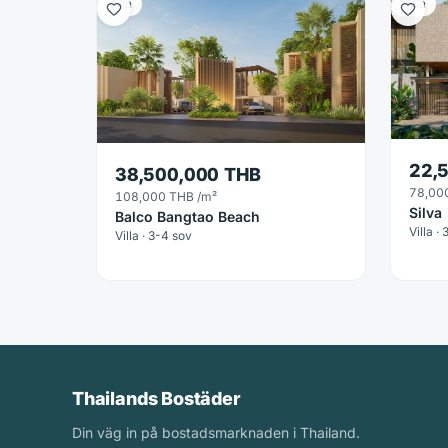
Villa
Villa
22,
38,500,000 THB
78,00
108,000 THB
/m²
Silva
Balco Bangtao Beach
Villa · 
Villa · 3-4 sov
Thailands Bostäder
Din väg in på bostadsmarknaden i Thailand.