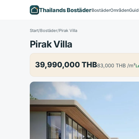
Thailands Bostäder
Bostäder
Områden
Guid
Start
/
Bostäder
/
Pirak Villa
Pirak Villa
39,990,000 THB
83,000 THB
/m²
L