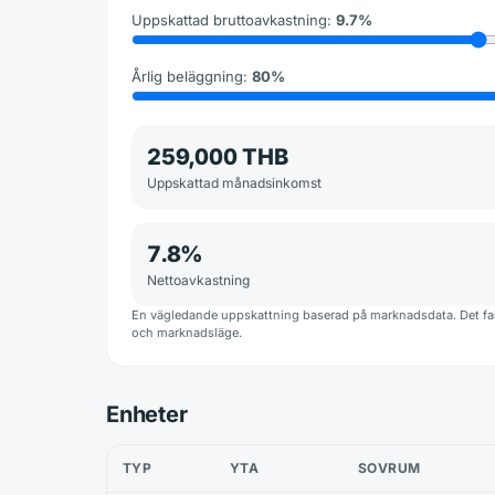
Uppskattad bruttoavkastning
:
9.7
%
Årlig beläggning
:
80
%
259,000 THB
Uppskattad månadsinkomst
7.8
%
Nettoavkastning
En vägledande uppskattning baserad på marknadsdata. Det fakt
och marknadsläge.
Enheter
TYP
YTA
SOVRUM