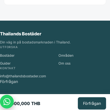
Thailands Bostäder
Din väg in på bostadsmarknaden i Thailand.
UTFORSKA
Bostäder
Områden
Guider
Om oss
KONTAKT
info@thailandsbostader.com
Förfrågan
©
2026
Thailands Bostäder
.
Med ensamrätt.
21,900,000 THB
Förfrågan
Integritetspolicy
·
Användarvillkor