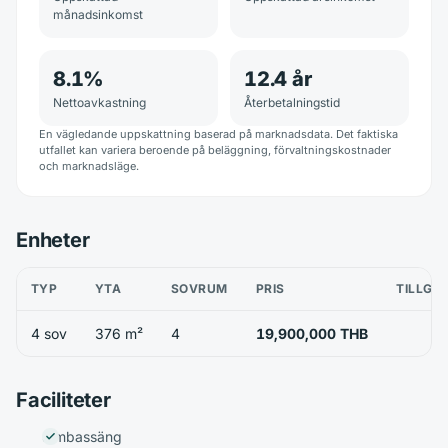
månadsinkomst
8.1
%
12.4
år
Nettoavkastning
Återbetalningstid
En vägledande uppskattning baserad på marknadsdata. Det faktiska
utfallet kan variera beroende på beläggning, förvaltningskostnader
och marknadsläge.
Enheter
TYP
YTA
SOVRUM
PRIS
TILLGÄ
4 sov
376 m²
4
19,900,000 THB
Faciliteter
Simbassäng