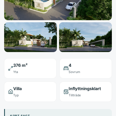
376 m²
4
Yta
Sovrum
Villa
Inflyttningsklart
Typ
Tillträde
KORT SAGT