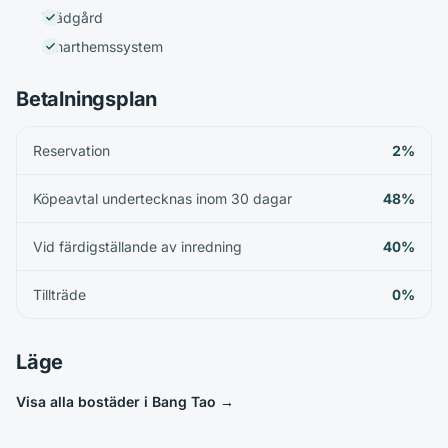
Trädgård
Smarthemssystem
Betalningsplan
Reservation
2%
Köpeavtal undertecknas inom 30 dagar
48%
Vid färdigställande av inredning
40%
Tillträde
0%
Läge
Visa alla bostäder i Bang Tao
→