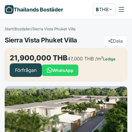
Thailands Bostäder
฿
THB
Start
/
Bostäder
/
Sierra Vista Phuket Villa
Sierra Vista Phuket Villa
Dela
21,900,000 THB
47,000 THB
/m²
Lediga
Förfrågan
WhatsApp