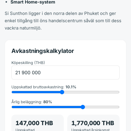
Smart Home-system
Si Sunthon ligger i den norra delen av Phuket och ger
enkel tillgång till öns handelscentrum såväl som till dess
vackra naturmiljö.
Avkastningskalkylator
Köpeskilling
(
THB
)
Uppskattad bruttoavkastning
:
10.1
%
Årlig beläggning
:
80
%
147,000 THB
1,770,000 THB
Uppskattad
Uppskattad årsinkomst