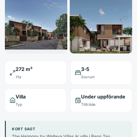
272 m²
3-5
Yta
Sovrum
Villa
Under uppförande
Typ
Tillträde
KORT SAGT
The Harmony by Wallaya Villas är villa i Bang Tao,