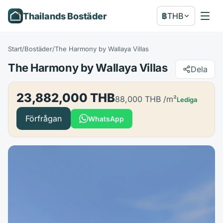
Thailands Bostäder
฿
THB
Start
/
Bostäder
/
The Harmony by Wallaya Villas
The Harmony by Wallaya Villas
Dela
23,882,000 THB
88,000 THB
/m²
Lediga
Förfrågan
WhatsApp