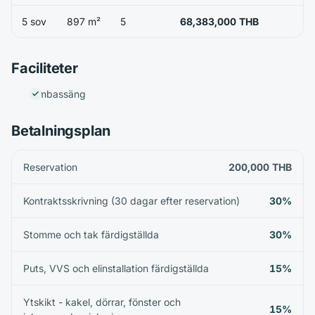
5 sov
897 m²
5
68,383,000 THB
Faciliteter
Simbassäng
Betalningsplan
Reservation
200,000 THB
Kontraktsskrivning (30 dagar efter reservation)
30%
Stomme och tak färdigställda
30%
Puts, VVS och elinstallation färdigställda
15%
Ytskikt - kakel, dörrar, fönster och
15%