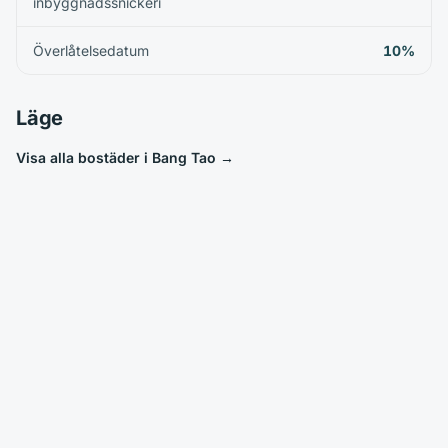
inbyggnadssnickeri
Överlåtelsedatum
10%
Läge
Visa alla bostäder i Bang Tao
→