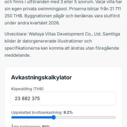
och finns i utföranden med 3 eller 5 sovrum. Varje villa har
sin egen privata swimmingpool. Priserna börjar från 21 711
250 THB. Byggnationen pågår och beräknas vara slutförd
under andra kvartalet 2026.
Utvecklare: Wallaya Villas Development Co., Ltd. Samtliga
bilder är datorgenererade illustrationer och
specifikationerna kan komma att ändras utan föregående
meddelande.
Avkastningskalkylator
Köpeskilling
(
THB
)
Uppskattad bruttoavkastning
:
9.2
%
Årlig beläggning
:
80
%