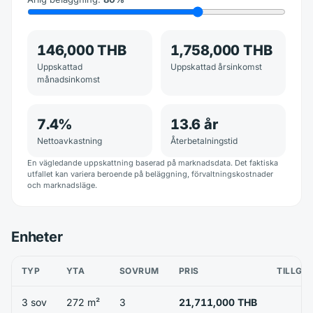
146,000 THB
1,758,000 THB
Uppskattad
Uppskattad årsinkomst
månadsinkomst
7.4
%
13.6
år
Nettoavkastning
Återbetalningstid
En vägledande uppskattning baserad på marknadsdata. Det faktiska
utfallet kan variera beroende på beläggning, förvaltningskostnader
och marknadsläge.
Enheter
TYP
YTA
SOVRUM
PRIS
TILLGÄ
3 sov
272 m²
3
21,711,000 THB