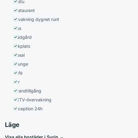
Bastu
Restaurant
Bevakning dygnet runt
Hiss
Trädgård
Lekplats
Biosal
Lounge
Café
Bar
Strandtillgång
CCTV-övervakning
Reception 24h
Läge
Visa alla bostäder i Surin
→