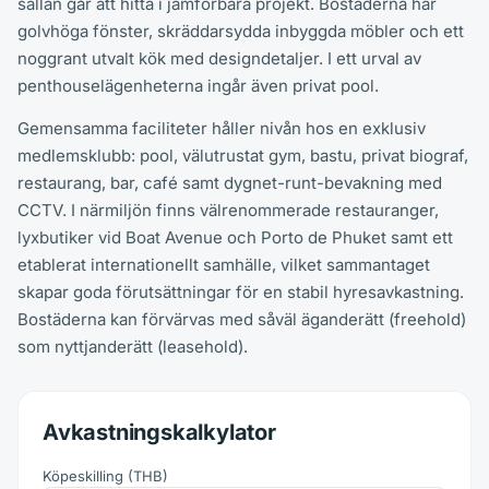
sällan går att hitta i jämförbara projekt. Bostäderna har
golvhöga fönster, skräddarsydda inbyggda möbler och ett
noggrant utvalt kök med designdetaljer. I ett urval av
penthouselägenheterna ingår även privat pool.
Gemensamma faciliteter håller nivån hos en exklusiv
medlemsklubb: pool, välutrustat gym, bastu, privat biograf,
restaurang, bar, café samt dygnet-runt-bevakning med
CCTV. I närmiljön finns välrenommerade restauranger,
lyxbutiker vid Boat Avenue och Porto de Phuket samt ett
etablerat internationellt samhälle, vilket sammantaget
skapar goda förutsättningar för en stabil hyresavkastning.
Bostäderna kan förvärvas med såväl äganderätt (freehold)
som nyttjanderätt (leasehold).
Avkastningskalkylator
Köpeskilling
(
THB
)