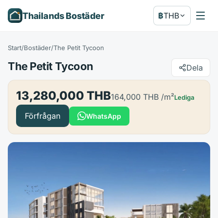
Thailands Bostäder
฿
THB
Start
/
Bostäder
/
The Petit Tycoon
The Petit Tycoon
Dela
13,280,000 THB
164,000 THB
/m²
Lediga
Förfrågan
WhatsApp