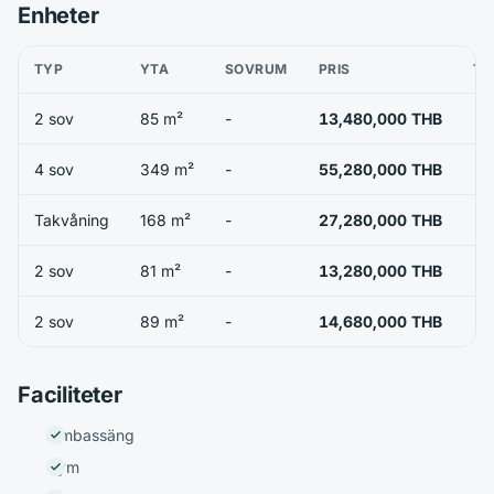
Enheter
TYP
YTA
SOVRUM
PRIS
TI
2 sov
85 m²
-
13,480,000 THB
4 sov
349 m²
-
55,280,000 THB
Takvåning
168 m²
-
27,280,000 THB
2 sov
81 m²
-
13,280,000 THB
2 sov
89 m²
-
14,680,000 THB
Faciliteter
Simbassäng
Gym