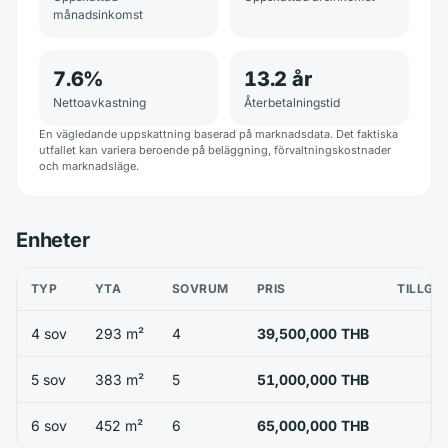
månadsinkomst
7.6
%
13.2
år
Nettoavkastning
Återbetalningstid
En vägledande uppskattning baserad på marknadsdata. Det faktiska
utfallet kan variera beroende på beläggning, förvaltningskostnader
och marknadsläge.
Enheter
TYP
YTA
SOVRUM
PRIS
TILLGÄ
4 sov
293 m²
4
39,500,000 THB
5 sov
383 m²
5
51,000,000 THB
6 sov
452 m²
6
65,000,000 THB