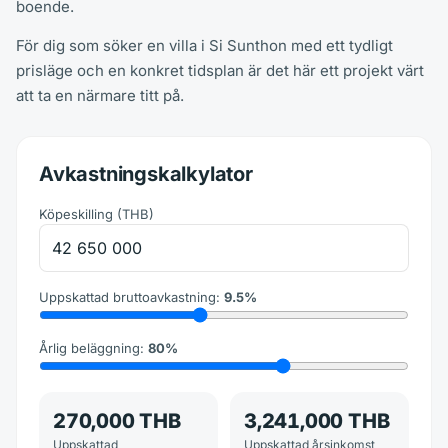
boende.
För dig som söker en villa i Si Sunthon med ett tydligt
prisläge och en konkret tidsplan är det här ett projekt värt
att ta en närmare titt på.
Avkastningskalkylator
Köpeskilling
(
THB
)
Uppskattad bruttoavkastning
:
9.5
%
Årlig beläggning
:
80
%
270,000 THB
3,241,000 THB
Uppskattad
Uppskattad årsinkomst