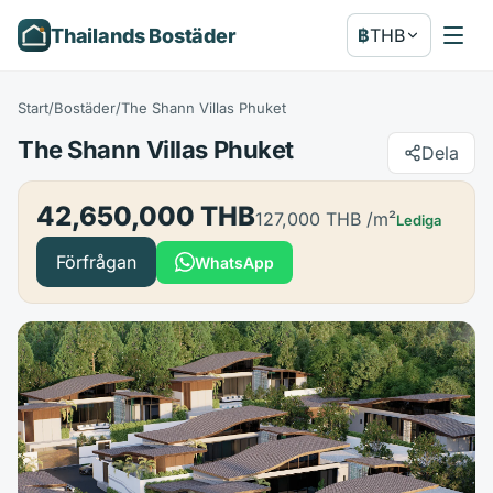
Thailands Bostäder
฿
THB
Start
/
Bostäder
/
The Shann Villas Phuket
The Shann Villas Phuket
Dela
42,650,000 THB
127,000 THB
/m²
Lediga
Förfrågan
WhatsApp