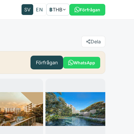
SV
EN
฿
THB
Förfrågan
Dela
Förfrågan
WhatsApp