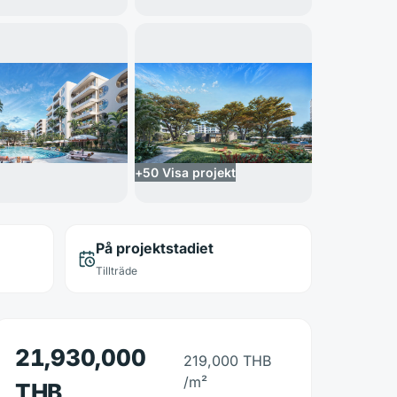
+
50
Visa projekt
På projektstadiet
Tillträde
21,930,000
219,000 THB
/m²
THB