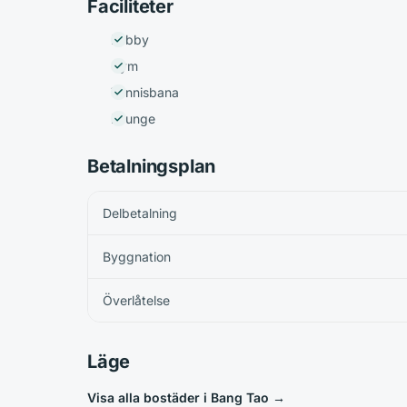
Faciliteter
Lobby
Gym
Tennisbana
Lounge
Betalningsplan
Delbetalning
Byggnation
Överlåtelse
Läge
Visa alla bostäder i Bang Tao
→