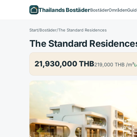
Thailands Bostäder
Bostäder
Områden
Guid
Start
/
Bostäder
/
The Standard Residences
The Standard Residence
21,930,000 THB
219,000 THB
/m²
L