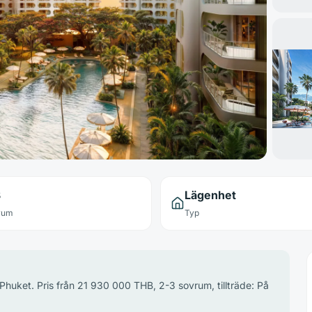
3
Lägenhet
rum
Typ
huket. Pris från 21 930 000 THB, 2-3 sovrum, tillträde: På