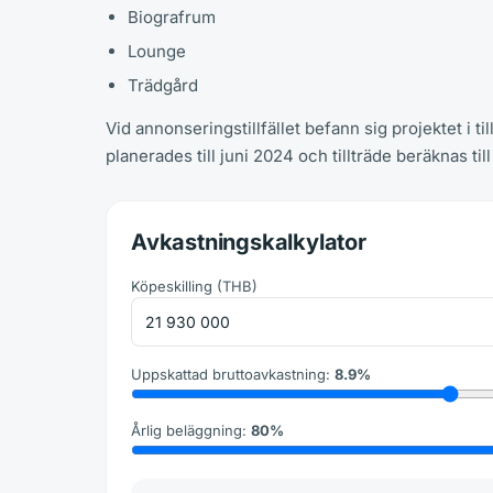
Biografrum
Lounge
Trädgård
Vid annonseringstillfället befann sig projektet i
planerades till juni 2024 och tillträde beräknas ti
Avkastningskalkylator
Köpeskilling
(
THB
)
Uppskattad bruttoavkastning
:
8.9
%
Årlig beläggning
:
80
%