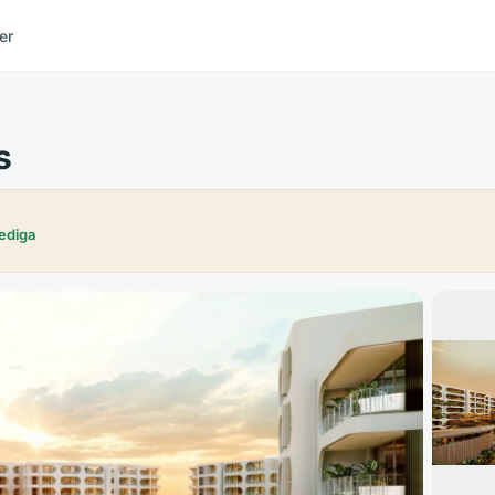
er
s
ediga