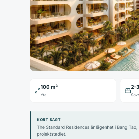
100 m²
2-
Yta
Sov
KORT SAGT
The Standard Residences är lägenhet i Bang Tao, P
projektstadiet.