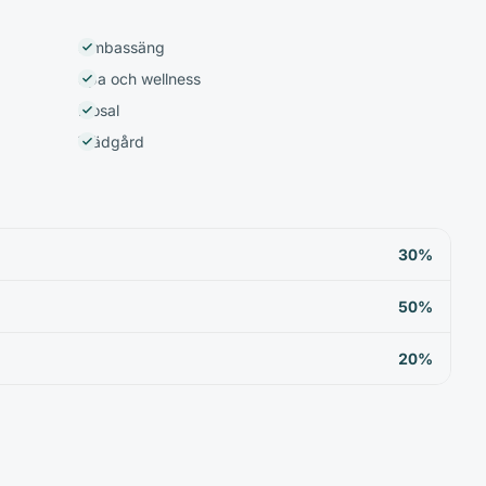
Simbassäng
Spa och wellness
Biosal
Trädgård
30%
50%
20%