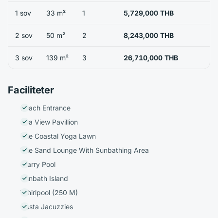
1 sov
33 m²
1
5,729,000 THB
2 sov
50 m²
2
8,243,000 THB
3 sov
139 m²
3
26,710,000 THB
Faciliteter
Beach Entrance
Sea View Pavillion
The Coastal Yoga Lawn
The Sand Lounge With Sunbathing Area
Starry Pool
Sunbath Island
Whirlpool (250 M)
Costa Jacuzzies