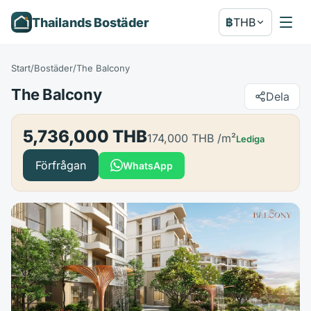
Thailands Bostäder
฿
THB
Start
/
Bostäder
/
The Balcony
The Balcony
Dela
5,736,000 THB
174,000 THB
/m²
Lediga
Förfrågan
WhatsApp