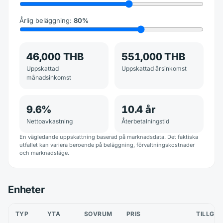
Årlig beläggning
:
80
%
46,000 THB
551,000 THB
Uppskattad
Uppskattad årsinkomst
månadsinkomst
9.6
%
10.4
år
Nettoavkastning
Återbetalningstid
En vägledande uppskattning baserad på marknadsdata. Det faktiska
utfallet kan variera beroende på beläggning, förvaltningskostnader
och marknadsläge.
Enheter
TYP
YTA
SOVRUM
PRIS
TILLGÄ