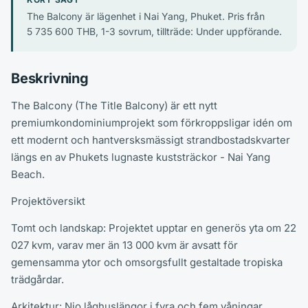
The Balcony är lägenhet i Nai Yang, Phuket. Pris från
5 735 600 THB, 1-3 sovrum, tillträde: Under uppförande.
Beskrivning
The Balcony (The Title Balcony) är ett nytt
premiumkondominiumprojekt som förkroppsligar idén om
ett modernt och hantversksmässigt strandbostadskvarter
längs en av Phukets lugnaste kuststräckor - Nai Yang
Beach.
Projektöversikt
Tomt och landskap: Projektet upptar en generös yta om 22
027 kvm, varav mer än 13 000 kvm är avsatt för
gemensamma ytor och omsorgsfullt gestaltade tropiska
trädgårdar.
Arkitektur: Nio låghuslängor i fyra och fem våningar,