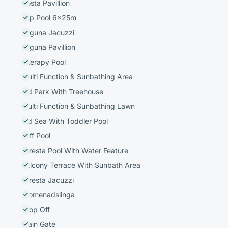
Costa Pavillion
Lap Pool 6x25m
Laguna Jacuzzi
Laguna Pavillion
Therapy Pool
Multi Function & Sunbathing Area
Kid Park With Treehouse
Multi Function & Sunbathing Lawn
Kid Sea With Toddler Pool
Cliff Pool
Foresta Pool With Water Feature
Balcony Terrace With Sunbath Area
Foresta Jacuzzi
Promenadslinga
Drop Off
Main Gate