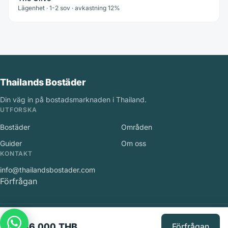
Lägenhet · 1-2 sov · avkastning 12%
Thailands Bostäder
Din väg in på bostadsmarknaden i Thailand.
UTFORSKA
Bostäder
Områden
Guider
Om oss
KONTAKT
info@thailandsbostader.com
Förfrågan
©
2026
Thailands Bostäder
.
Med ensamrätt.
5,736,000 THB
Förfrågan
Integritetspolicy
·
Användarvillkor