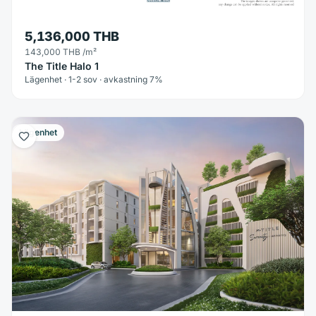
5,136,000 THB
143,000 THB
/m²
The Title Halo 1
Lägenhet · 1-2 sov · avkastning 7%
Lägenhet