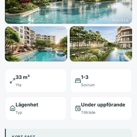
33 m²
1-3
Yta
Sovrum
Lägenhet
Under uppförande
Typ
Tillträde
KORT SAGT