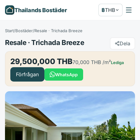
Thailands Bostäder
฿
THB
Start
/
Bostäder
/
Resale · Trichada Breeze
Resale · Trichada Breeze
Dela
29,500,000 THB
70,000 THB
/m²
Lediga
Förfrågan
WhatsApp