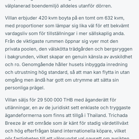
välplanerad boendemiljö alldeles utanför dörren.
Villan erbjuder 420 kvm boyta på en tomt om 632 kvm,
med proportioner som lämpar sig lika väl för ett bekvämt
vardagsliv som för tillställningar i mer sällskaplig anda.
Från de viktigaste rummen öppnar sig vyer mot den
privata poolen, den välskötta trädgården och bergsryggen
i bakgrunden, vilket skapar en genuin känsla av avskildhet
och ro. Genomgående håller husets inbyggda inredning
och utrustning hög standard, så att man kan flytta in utan
omgång men ändå har gott om utrymme att sätta sin
personliga prägel.
Villan säljs för 29 500 000 THB med äganderätt för
utlänningar, en av de juridiskt sett enklaste och tryggaste
ägandeformerna som finns att tillgå i Thailand. Trichada
Breeze är ett område som är känt för stadig värdetillväxt
och hög efterfrågan bland internationella köpare, vilket
gör fastigheten till ett välgrundat val oavsett om avsikten