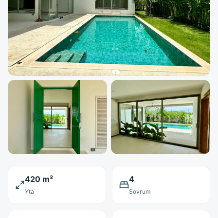
420 m²
4
Yta
Sovrum