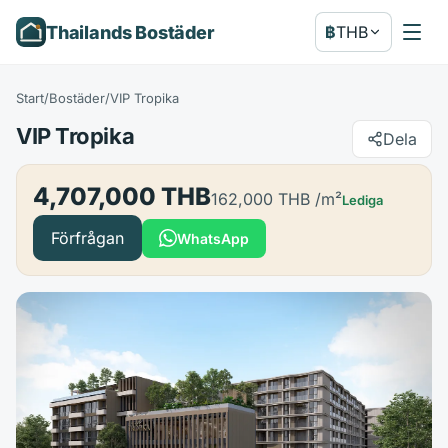
Thailands Bostäder
฿
THB
Start
/
Bostäder
/
VIP Tropika
VIP Tropika
Dela
4,707,000 THB
162,000 THB
/m²
Lediga
Förfrågan
WhatsApp