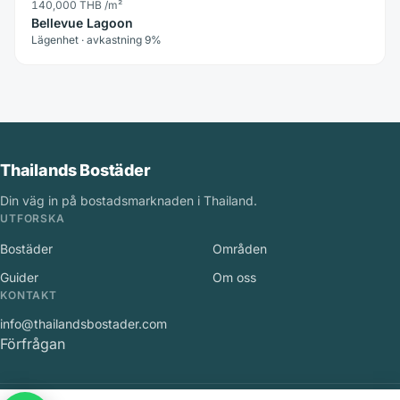
140,000 THB
/m²
Bellevue Lagoon
Lägenhet · avkastning 9%
Thailands Bostäder
Din väg in på bostadsmarknaden i Thailand.
UTFORSKA
Bostäder
Områden
Guider
Om oss
KONTAKT
info@thailandsbostader.com
Förfrågan