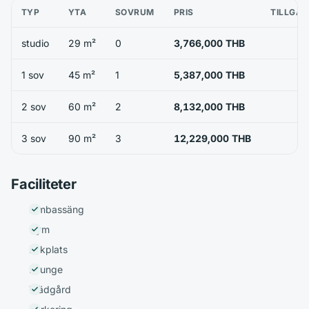
TYP
YTA
SOVRUM
PRIS
TILLGÄN
studio
29 m²
0
3,766,000 THB
1 sov
45 m²
1
5,387,000 THB
2 sov
60 m²
2
8,132,000 THB
3 sov
90 m²
3
12,229,000 THB
Faciliteter
Simbassäng
Gym
Lekplats
Lounge
Trädgård