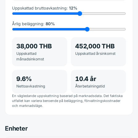
Uppskattad bruttoavkastning
:
12
%
Årlig beläggning
:
80
%
38,000 THB
452,000 THB
Uppskattad
Uppskattad årsinkomst
månadsinkomst
9.6
%
10.4
år
Nettoavkastning
Återbetalningstid
En vägledande uppskattning baserad på marknadsdata. Det faktiska
utfallet kan variera beroende på beläggning, förvaltningskostnader
och marknadsläge.
Enheter