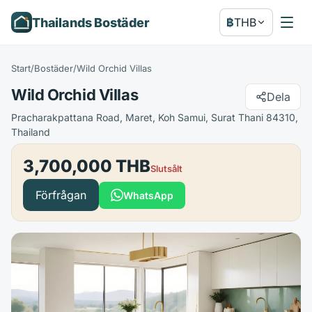
Thailands Bostäder
฿
THB
Start
/
Bostäder
/
Wild Orchid Villas
Wild Orchid Villas
Dela
Pracharakpattana Road, Maret, Koh Samui, Surat Thani 84310,
Thailand
3,700,000 THB
Slutsålt
Förfrågan
WhatsApp