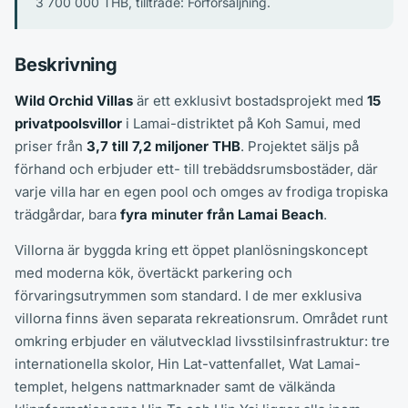
3 700 000 THB, tillträde: Förförsäljning.
Beskrivning
Wild Orchid Villas
är ett exklusivt bostadsprojekt med
15
privatpoolsvillor
i Lamai-distriktet på Koh Samui, med
priser från
3,7 till 7,2 miljoner THB
. Projektet säljs på
förhand och erbjuder ett- till trebäddsrumsbostäder, där
varje villa har en egen pool och omges av frodiga tropiska
trädgårdar, bara
fyra minuter från Lamai Beach
.
Villorna är byggda kring ett öppet planlösningskoncept
med moderna kök, övertäckt parkering och
förvaringsutrymmen som standard. I de mer exklusiva
villorna finns även separata rekreationsrum. Området runt
omkring erbjuder en välutvecklad livsstilsinfrastruktur: tre
internationella skolor, Hin Lat-vattenfallet, Wat Lamai-
templet, helgens nattmarknader samt de välkända