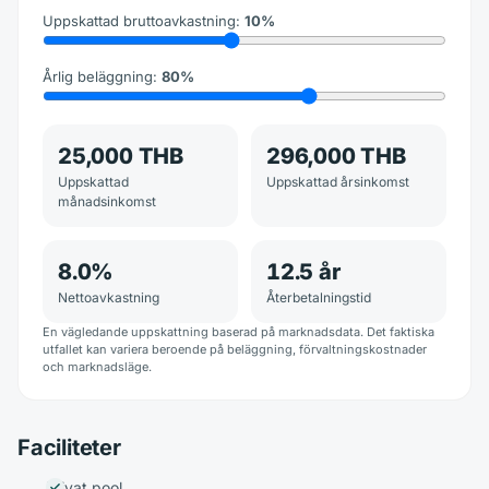
Uppskattad bruttoavkastning
:
10
%
Årlig beläggning
:
80
%
25,000 THB
296,000 THB
Uppskattad
Uppskattad årsinkomst
månadsinkomst
8.0
%
12.5
år
Nettoavkastning
Återbetalningstid
En vägledande uppskattning baserad på marknadsdata. Det faktiska
utfallet kan variera beroende på beläggning, förvaltningskostnader
och marknadsläge.
Faciliteter
Privat pool