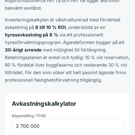
klippformationerna Hin Ta och Hin Yai ligger alla inom
bekvämt avstånd.
Investeringskalkylen är välstrukturerad med förväntad
avkastning på
8 till 10 % ROI
, understödd av en
hyresavkastning på 8 %
via ett professionellt
hyresförvaltningsprogram. Ägandeformen bygger på ett
30-årigt arrende
med möjlighet till förlängning.
Betalningsplanen är enkel och tydlig: 10 % vid reservation,
60 % fördelat över byggfaserna och resterande 30 % vid
tillträdet. För den som söker ett helt passivt ägande finns
professionell fastighetsförvaltning tillgänglig.
Avkastningskalkylator
Köpeskilling
(
THB
)