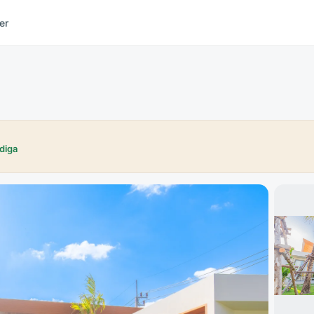
er
diga