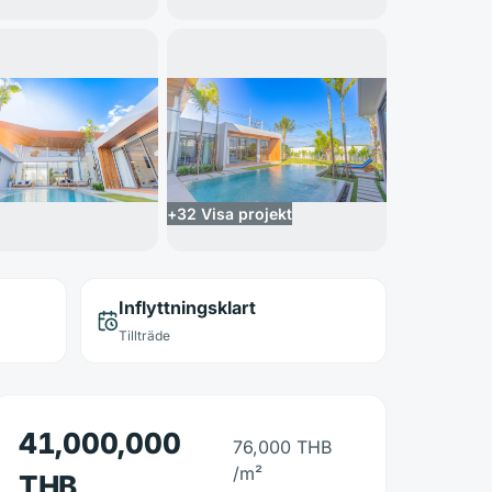
+
32
Visa projekt
Inflyttningsklart
Tillträde
41,000,000
76,000 THB
/m²
THB