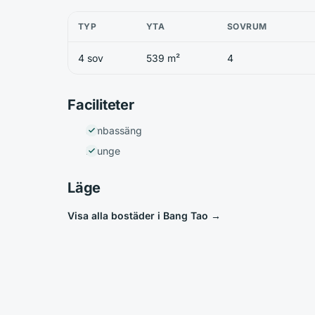
TYP
YTA
SOVRUM
4 sov
539 m²
4
Faciliteter
Simbassäng
Lounge
Läge
Visa alla bostäder i Bang Tao
→