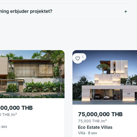
ning erbjuder projektet?
Villa
500,000 THB
75,000,000 THB
0 THB
/m²
75,000 THB
/m²
3 sov
Eco Estate Villas
Villa · 8 sov