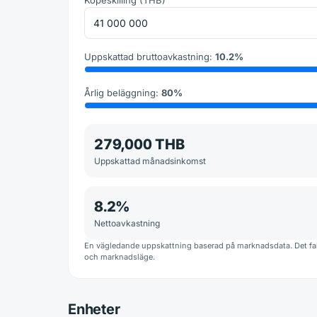
Uppskattad bruttoavkastning
:
10.2
%
Årlig beläggning
:
80
%
279,000 THB
Uppskattad månadsinkomst
8.2
%
Nettoavkastning
En vägledande uppskattning baserad på marknadsdata. Det fakt
och marknadsläge.
Enheter