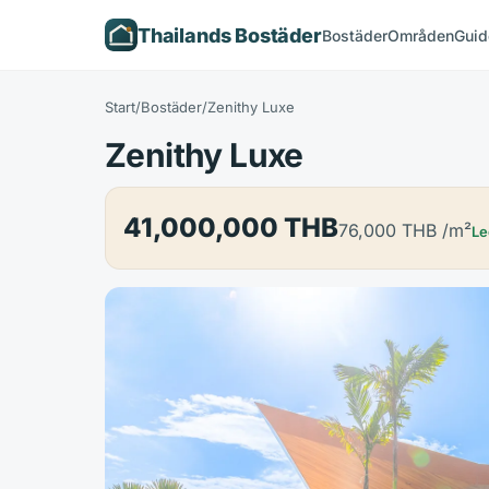
Thailands Bostäder
Bostäder
Områden
Guid
Start
/
Bostäder
/
Zenithy Luxe
Zenithy Luxe
41,000,000 THB
76,000 THB
/m²
Le