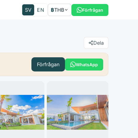
SV
EN
฿
THB
Förfrågan
Dela
Förfrågan
WhatsApp