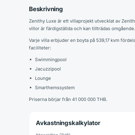
Beskrivning
Zenithy Luxe är ett villaprojekt utvecklat av Zenit
villor är färdigställda och kan tillträdas omgående
Varje villa erbjuder en boyta på 539,17 kvm förd
faciliteter:
Swimmingpool
Jacuzzipool
Lounge
Smarthemssystem
Priserna börjar från 41 000 000 THB.
Avkastningskalkylator
Köpeskilling
(
THB
)