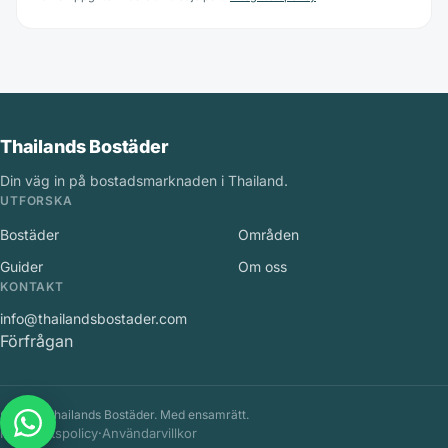
Thailands Bostäder
Din väg in på bostadsmarknaden i Thailand.
UTFORSKA
Bostäder
Områden
Guider
Om oss
KONTAKT
info@thailandsbostader.com
Förfrågan
©
2026
Thailands Bostäder
.
Med ensamrätt.
Integritetspolicy
·
Användarvillkor