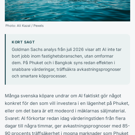
Photo:
Ali Kazal
/ Pexels
KORT SAGT
Goldman Sachs analys från juli 2026 visar att AI inte tar
bort jobb inom fastighetsbranschen, utan omformar
dem. På Phuket och i Bangkok syns redan effekten i
snabbare värderingar, träffsäkra avkastningsprognoser
och smartare köpprocesser.
Många svenska köpare undrar om AI faktiskt gör något
konkret för den som vill investera i en lägenhet på Phuket,
eller om det bara är ett modeord i mäklarnas säljmaterial.
Svaret: AI förkortar redan idag värderingstiden från flera
dagar till några timmar, ger avkastningsprognoser med 85-
90 procents träffsäkerhet i mogna marknader som Phuket