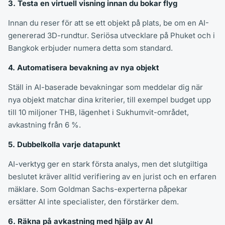
3. Testa en virtuell visning innan du bokar flyg
Innan du reser för att se ett objekt på plats, be om en AI-
genererad 3D-rundtur. Seriösa utvecklare på Phuket och i
Bangkok erbjuder numera detta som standard.
4. Automatisera bevakning av nya objekt
Ställ in AI-baserade bevakningar som meddelar dig när
nya objekt matchar dina kriterier, till exempel budget upp
till 10 miljoner THB, lägenhet i Sukhumvit-området,
avkastning från 6 %.
5. Dubbelkolla varje datapunkt
AI-verktyg ger en stark första analys, men det slutgiltiga
beslutet kräver alltid verifiering av en jurist och en erfaren
mäklare. Som Goldman Sachs-experterna påpekar
ersätter AI inte specialister, den förstärker dem.
6. Räkna på avkastning med hjälp av AI