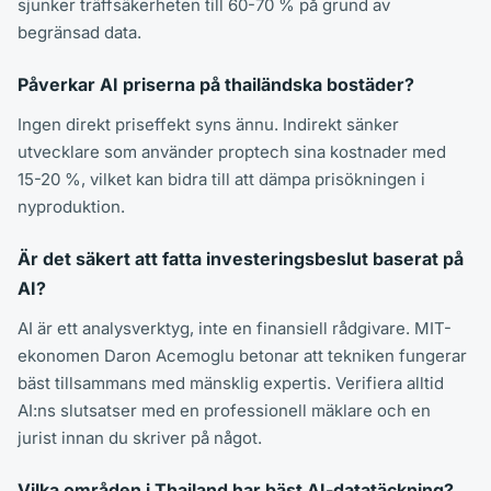
sjunker träffsäkerheten till 60-70 % på grund av
begränsad data.
Påverkar AI priserna på thailändska bostäder?
Ingen direkt priseffekt syns ännu. Indirekt sänker
utvecklare som använder proptech sina kostnader med
15-20 %, vilket kan bidra till att dämpa prisökningen i
nyproduktion.
Är det säkert att fatta investeringsbeslut baserat på
AI?
AI är ett analysverktyg, inte en finansiell rådgivare. MIT-
ekonomen Daron Acemoglu betonar att tekniken fungerar
bäst tillsammans med mänsklig expertis. Verifiera alltid
AI:ns slutsatser med en professionell mäklare och en
jurist innan du skriver på något.
Vilka områden i Thailand har bäst AI-datatäckning?