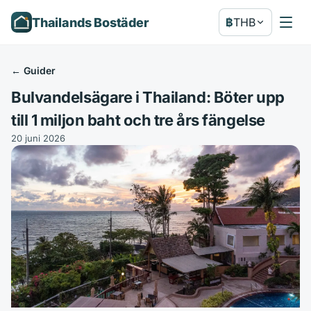
Thailands Bostäder
฿
THB
←
Guider
Bulvandelsägare i Thailand: Böter upp
till 1 miljon baht och tre års fängelse
20 juni 2026