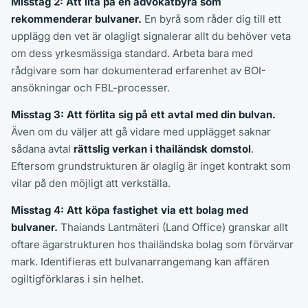
Misstag 2: Att lita på en advokatbyrå som
rekommenderar bulvaner.
En byrå som råder dig till ett
upplägg den vet är olagligt signalerar allt du behöver veta
om dess yrkesmässiga standard. Arbeta bara med
rådgivare som har dokumenterad erfarenhet av BOI-
ansökningar och FBL-processer.
Misstag 3: Att förlita sig på ett avtal med din bulvan.
Även om du väljer att gå vidare med upplägget saknar
sådana avtal
rättslig verkan i thailändsk domstol
.
Eftersom grundstrukturen är olaglig är inget kontrakt som
vilar på den möjligt att verkställa.
Misstag 4: Att köpa fastighet via ett bolag med
bulvaner.
Thaiands Lantmäteri (Land Office) granskar allt
oftare ägarstrukturen hos thailändska bolag som förvärvar
mark. Identifieras ett bulvanarrangemang kan affären
ogiltigförklaras i sin helhet.