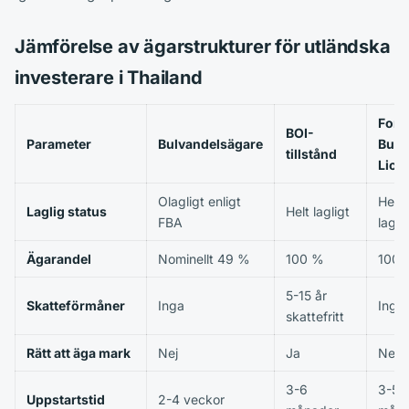
Jämförelse av ägarstrukturer för utländska
investerare i Thailand
Fore
BOI-
Parameter
Bulvandelsägare
Busi
tillstånd
Lice
Olagligt enligt
Helt
Laglig status
Helt lagligt
FBA
lagli
Ägarandel
Nominellt 49 %
100 %
100 
5-15 år
Skatteförmåner
Inga
Inga
skattefritt
Rätt att äga mark
Nej
Ja
Nej
3-6
3-5
Uppstartstid
2-4 veckor