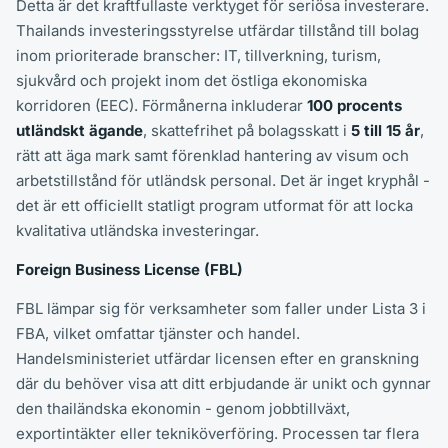
Detta är det kraftfullaste verktyget för seriösa investerare.
Thailands investeringsstyrelse utfärdar tillstånd till bolag
inom prioriterade branscher: IT, tillverkning, turism,
sjukvård och projekt inom det östliga ekonomiska
korridoren (EEC). Förmånerna inkluderar
100 procents
utländskt ägande
, skattefrihet på bolagsskatt i
5 till 15 år
,
rätt att äga mark samt förenklad hantering av visum och
arbetstillstånd för utländsk personal. Det är inget kryphål -
det är ett officiellt statligt program utformat för att locka
kvalitativa utländska investeringar.
Foreign Business License (FBL)
FBL lämpar sig för verksamheter som faller under Lista 3 i
FBA, vilket omfattar tjänster och handel.
Handelsministeriet utfärdar licensen efter en granskning
där du behöver visa att ditt erbjudande är unikt och gynnar
den thailändska ekonomin - genom jobbtillväxt,
exportintäkter eller tekniköverföring. Processen tar flera