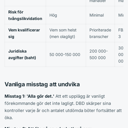
månader
måna
Risk för
Hög
Minimal
Mini
tvångslikvidation
Vem kvalificerar
Vem som helst
Prioriterade
FBA 
sig
(men olagligt)
branscher
3
300
Juridiska
200 000-
50 000-150 000
000
avgifter (baht)
500 000
000
Vanliga misstag att undvika
Misstag 1: 'Alla gör det.'
Att ett upplägg är vanligt
förekommande gör det inte lagligt. DBD skärper sina
kontroller varje år och antalet utdömda böter fortsätter att
öka.