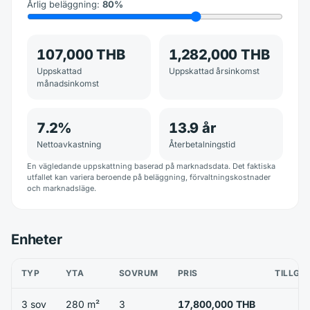
Årlig beläggning
:
80
%
107,000 THB
1,282,000 THB
Uppskattad
Uppskattad årsinkomst
månadsinkomst
7.2
%
13.9
år
Nettoavkastning
Återbetalningstid
En vägledande uppskattning baserad på marknadsdata. Det faktiska
utfallet kan variera beroende på beläggning, förvaltningskostnader
och marknadsläge.
Enheter
TYP
YTA
SOVRUM
PRIS
TILLGÄ
3 sov
280 m²
3
17,800,000 THB