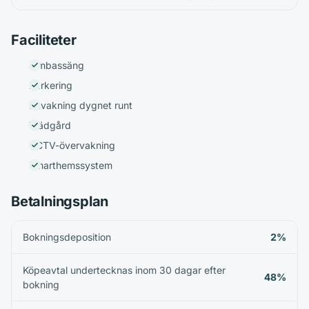
Faciliteter
Simbassäng
Parkering
Bevakning dygnet runt
Trädgård
CCTV-övervakning
Smarthemssystem
Betalningsplan
Bokningsdeposition
2%
Köpeavtal undertecknas inom 30 dagar efter
48%
bokning