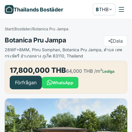
Thailands Bostäder
฿
THB
Start
/
Bostäder
/
Botanica Pru Jampa
Botanica Pru Jampa
Dela
28WF+8MM, Phru Somphan, Botanica Pru Jampa, ตำบล เทพ
กระษัตรี อำเภอถลาง ภูเก็ต 83110, Thailand
17,800,000 THB
64,000 THB
/m²
Lediga
Förfrågan
WhatsApp