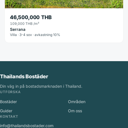
46,500,000 THB
109,000 THB
/m²
Serrana
Villa · 3-4 sov · avkastning 10%
Thailands Bostäder
Din väg in på bostadsmarknaden i Thailand.
UTFORSKA
Bostäder
Områden
Guider
Om oss
KONTAKT
info@thailandsbostader.com