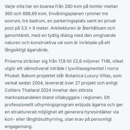
Varje villa har en boarea från 280 kvm på tomter mellan
360 och 688,69 kvm. Envåningsplanen rymmer tre
sovrum, tre badrum, en parkeringsplats samt en privat
pool på 3,5 x 9 meter. Arkitekturen är återhållsam och
genomtänkt, med en tydlig dialog med den omgivande
naturen och konstruktiva val som är inriktade på ett
långsiktigt ägarvärde.
Priserna sträcker sig från 17,8 till 22,6 miljoner THB, vilket
utgör ett välmotiverat inträde i lyxvillasegmentet i norra
Phuket. Bakom projektet står Botanica Luxury Villas, som
verkat sedan 2004, levererat över 27 projekt och enligt
Colliers Thailand 2024 innehar den största
marknadsandelen bland villabyggare i regionen. Ett
professionellt uthyrningsprogram erbjuds ägarna och ger
en strukturerad möjlighet att generera hyresintäkter via
kort- eller långtidsuthyrning, utan krav på personligt
engagemang.