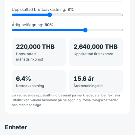
Uppskattad bruttoavkastning
:
8
%
Årlig beläggning
:
80
%
220,000 THB
2,640,000 THB
Uppskattad
Uppskattad årsinkomst
månadsinkomst
6.4
%
15.6
år
Nettoavkastning
Återbetalningstid
En vägledande uppskattning baserad på marknadsdata. Det faktiska
utfallet kan variera beroende på beläggning, förvaltningskostnader
och marknadsläge.
Enheter