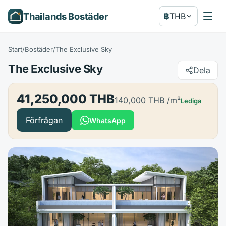
Thailands Bostäder
฿
THB
Start
/
Bostäder
/
The Exclusive Sky
The Exclusive Sky
Dela
41,250,000 THB
140,000 THB
/m²
Lediga
Förfrågan
WhatsApp