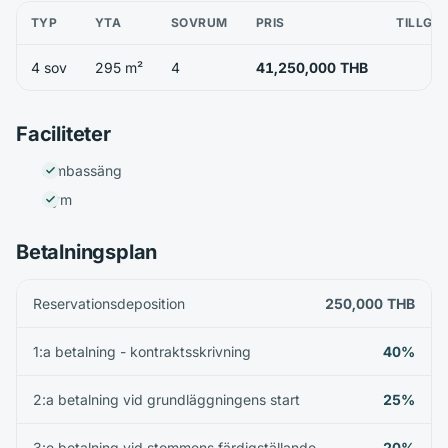
TYP
YTA
SOVRUM
PRIS
TILLGÄ
4 sov
295 m²
4
41,250,000 THB
Faciliteter
Simbassäng
Gym
Betalningsplan
Reservationsdeposition
250,000 THB
1:a betalning - kontraktsskrivning
40%
2:a betalning vid grundläggningens start
25%
3:e betalning vid stommens färdigställande
20%