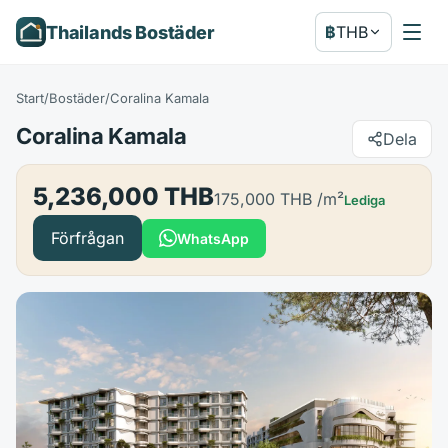
Thailands Bostäder
฿
THB
Start
/
Bostäder
/
Coralina Kamala
Coralina Kamala
Dela
5,236,000 THB
175,000 THB
/m²
Lediga
Förfrågan
WhatsApp