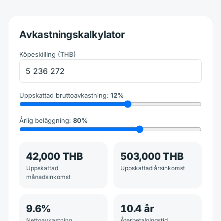
Avkastningskalkylator
Köpeskilling
(
THB
)
Uppskattad bruttoavkastning
:
12
%
Årlig beläggning
:
80
%
42,000 THB
503,000 THB
Uppskattad
Uppskattad årsinkomst
månadsinkomst
9.6
%
10.4
år
Nettoavkastning
Återbetalningstid