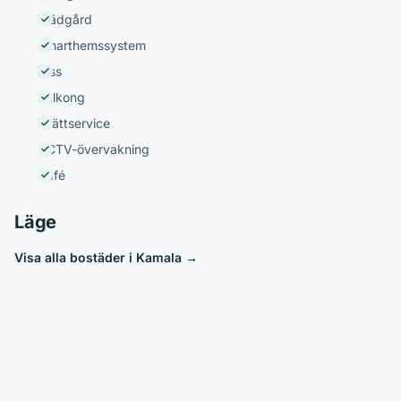
Trädgård
Smarthemssystem
Hiss
Balkong
Tvättservice
CCTV-övervakning
Café
Läge
Visa alla bostäder i Kamala
→