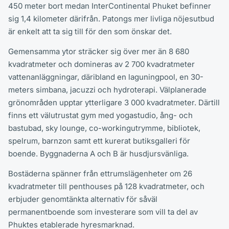
450 meter bort medan InterContinental Phuket befinner
sig 1,4 kilometer därifrån. Patongs mer livliga nöjesutbud
är enkelt att ta sig till för den som önskar det.
Gemensamma ytor sträcker sig över mer än 8 680
kvadratmeter och domineras av 2 700 kvadratmeter
vattenanläggningar, däribland en laguningpool, en 30-
meters simbana, jacuzzi och hydroterapi. Välplanerade
grönområden upptar ytterligare 3 000 kvadratmeter. Därtill
finns ett välutrustat gym med yogastudio, ång- och
bastubad, sky lounge, co-workingutrymme, bibliotek,
spelrum, barnzon samt ett kurerat butiksgalleri för
boende. Byggnaderna A och B är husdjursvänliga.
Bostäderna spänner från ettrumslägenheter om 26
kvadratmeter till penthouses på 128 kvadratmeter, och
erbjuder genomtänkta alternativ för såväl
permanentboende som investerare som vill ta del av
Phuktes etablerade hyresmarknad.