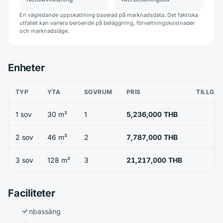
En vägledande uppskattning baserad på marknadsdata. Det faktiska
utfallet kan variera beroende på beläggning, förvaltningskostnader
och marknadsläge.
Enheter
TYP
YTA
SOVRUM
PRIS
TILLGÄ
1 sov
30 m²
1
5,236,000 THB
2 sov
46 m²
2
7,787,000 THB
3 sov
128 m²
3
21,217,000 THB
Faciliteter
Simbassäng