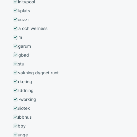
Infinitypool
Lekplats
Jacuzzi
Spa och wellness
Gym
Yogarum
Ångbad
Bastu
Bevakning dygnet runt
Parkering
Elladdning
Co-working
Bibliotek
Klubbhus
Lobby
Lounge