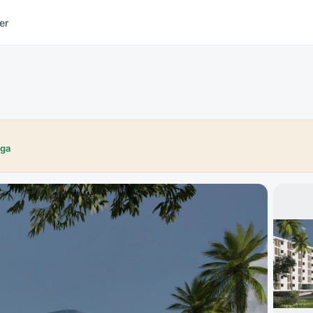
er
iga