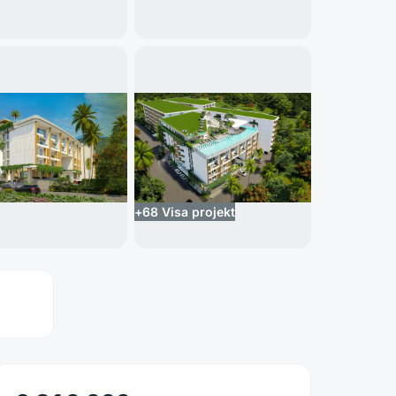
+
68
Visa projekt