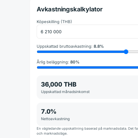
Avkastningskalkylator
Köpeskilling
(
THB
)
Uppskattad bruttoavkastning
:
8.8
%
Årlig beläggning
:
80
%
36,000 THB
Uppskattad månadsinkomst
7.0
%
Nettoavkastning
En vägledande uppskattning baserad på marknadsdata. Det fakt
och marknadsläge.