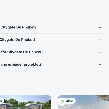
 Citygate De Phuket?
 Citygate De Phuket?
et för Citygate De Phuket?
ning erbjuder projektet?
et
Lägenhet