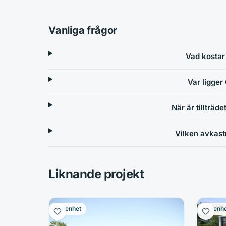
Vanliga frågor
Vad kostar
Var ligger
När är tillträd
Vilken avkast
Liknande projekt
Lägenhet
Lägenh