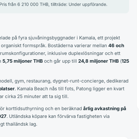
Pris från 6 210 000 THB, tillträde: Under uppförande.
lade på fyra sjuvåningsbyggnader i Kamala, ett projekt
organiskt formspråk. Bostäderna varierar mellan
46 och
erumskonfigurationer, inklusive duplexlösningar och ett
ån
5,75 miljoner THB
och går upp till
24,8 miljoner THB
(
125
modell, gym, restaurang, dygnet-runt-concierge, dedikerad
platser
. Kamala Beach nås till fots, Patong ligger en kvart
 cirka 25 minuter att ta sig till.
ggör korttidsuthyrning och en beräknad
årlig avkastning på
027
. Utländska köpare kan förvärva fastigheten via
gt thailändsk lag.