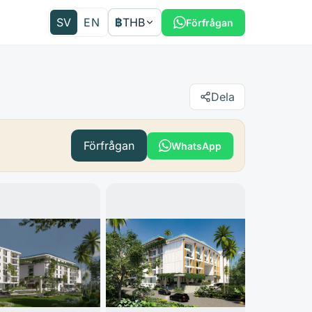
SV
EN
฿
THB
Förfrågan
Dela
Förfrågan
WhatsApp