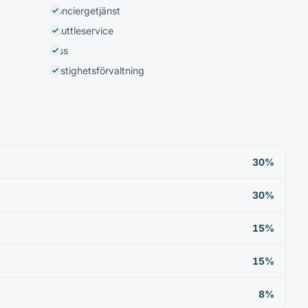
Conciergetjänst
Shuttleservice
Hiss
Fastighetsförvaltning
30%
30%
15%
15%
8%