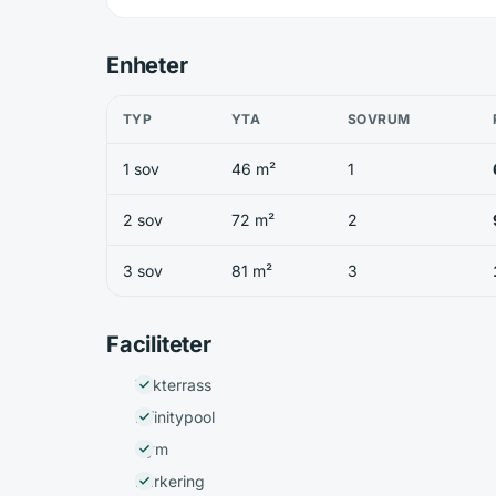
Enheter
TYP
YTA
SOVRUM
1 sov
46 m²
1
2 sov
72 m²
2
3 sov
81 m²
3
Faciliteter
Takterrass
Infinitypool
Gym
Parkering