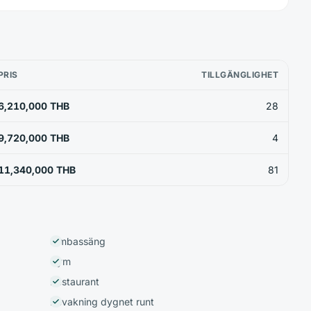
PRIS
TILLGÄNGLIGHET
6,210,000 THB
28
9,720,000 THB
4
11,340,000 THB
81
Simbassäng
Gym
Restaurant
Bevakning dygnet runt