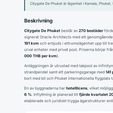
Citygate De Phuket är lägenhet i Kamala, Phuket. 
Beskrivning
Citygate De Phuket
består av
270 bostäder
förde
signerat Oracle Architects med ett genomgående 
191 kvm
och erbjuds i ettrumslägenhet upp till tr
urval enheter med privat pool. Priserna börjar fr
000 THB per kvm
).
Anläggningen är utrustad med takpool av infinity
strandpendel samt ett parkeringsgarage med
141 
bort med bil och Phuket internationella flygplats tar
En av byggnaderna har
hotelllicens
, vilket möjli
6 %
. Inflyttning är planerad till
fjärde kvartalet 2
etablerade och juridiskt trygga ägarstrukturer enli