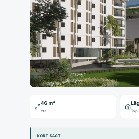
46 m²
Lä
Yta
Typ
KORT SAGT